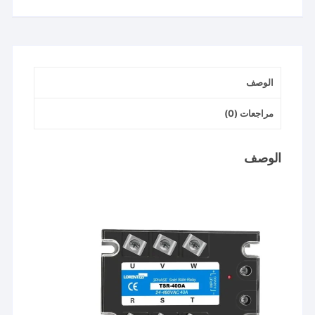
-
40DA
-
40A
الوصف
-
30/480VAC
مراجعات (0)
الوصف