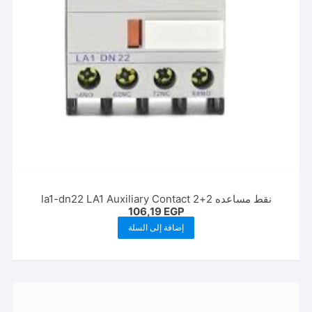
صفحة
المنتج
نقط مساعده 2+2 la1-dn22 LA1 Auxiliary Contact
106,19
EGP
إضافة إلى السلة