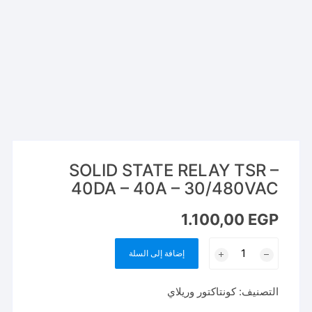
SOLID STATE RELAY TSR –
40DA – 40A – 30/480VAC
1.100,00
EGP
كمية
إضافة إلى السلة
SOLID
STATE
التصنيف:
كونتاكتور وريلاي
RELAY
TSR