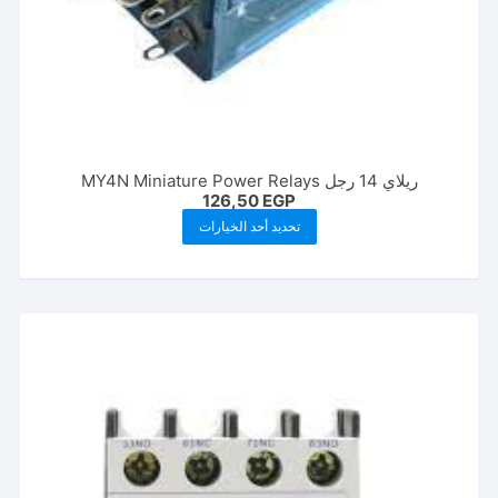
ريلاي 14 رجل MY4N Miniature Power Relays
126,50
EGP
هناك
تحديد أحد الخيارات
العديد
من
الأشكال
المختلفة
لهذا
المنتج.
يمكن
اختيار
الخيارات
على