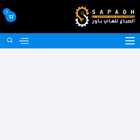
لتجاوز
لى
0
لمحتوى