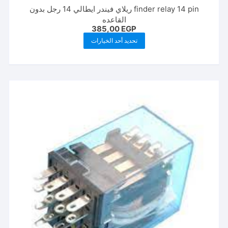
finder relay 14 pin ريلاي فيندر ايطالي 14 رجل بدون
القاعده
385,00
EGP
هناك
تحديد أحد الخيارات
العديد
من
الأشكال
المختلفة
لهذا
المنتج.
يمكن
اختيار
الخيارات
على
صفحة
المنتج