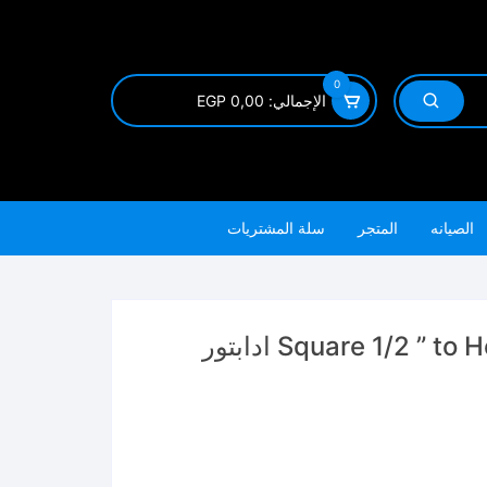
0
الإجمالي:
0,00
EGP
الصيانه
المتجر
سلة المشتريات
Square 1/2 ” to Hex 1/4 ” Adapter TAC60501 ادابتور