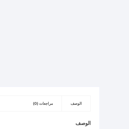
كمية
Square
1/2
"
to
Hex
1/4
"
Adapter
TAC60501
ادابتور
تحويل
الوصف
مراجعات (0)
الوصف