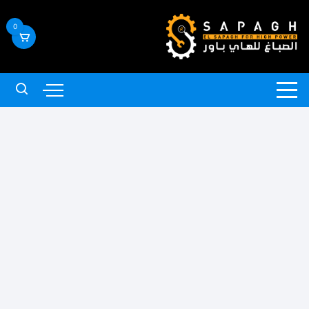
لتجاوز
لى
0
لمحتوى