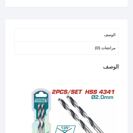
بنطه
حدادي
2
مللي
الوصف
2قطعه
مراجعات (0)
الوصف