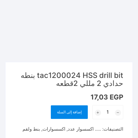
tac1200024 HSS drill bit بنطه
حدادي 2 مللي 2قطعه
17,03
EGP
كمية
إضافة إلى السلة
tac1200024
HSS
التصنيفات:
..... اكسسوار عدد
,
اكسسوارات
,
بنط ولقم
drill
bit