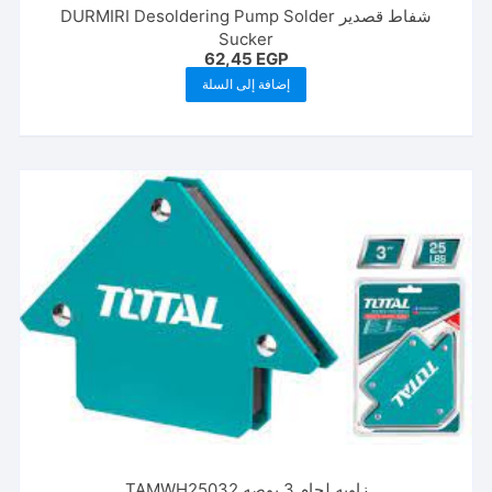
شفاط قصدير DURMIRI Desoldering Pump Solder
Sucker
62,45
EGP
إضافة إلى السلة
زاويه لحام 3 بوصه TAMWH25032