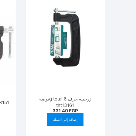
زرجينه حرف g total 6بوصه
tht13161
331,40
EGP
إضافة إلى السلة