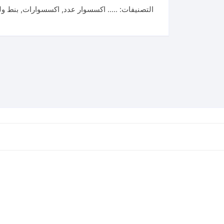
التصنيفات:
..... اكسسوار عدد
,
اكسسوارات
,
بنط ول
حدادي
9
مللي
خدمه
شاقه