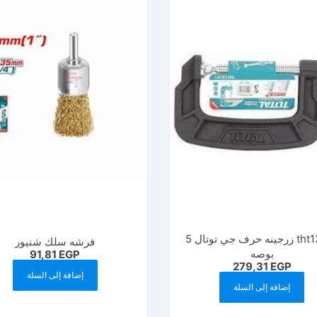
tht13151 زرجينه حرف جي توتال 5
فرشه سلك شنيور
بوصه
91,81
EGP
279,31
EGP
إضافة إلى السلة
إضافة إلى السلة