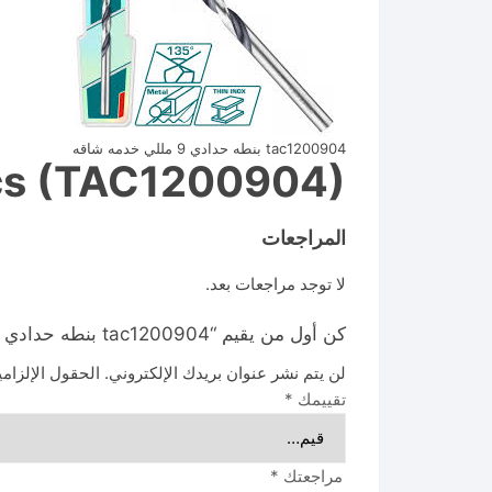
tac1200904 بنطه حدادي 9 مللي خدمه شاقه
pcs (TAC1200904)
المراجعات
لا توجد مراجعات بعد.
كن أول من يقيم “tac1200904 بنطه حدادي 9 مللي خدمه شاقه”
لن يتم نشر عنوان بريدك الإلكتروني.
الحقول الإلزامي
تقييمك
*
مراجعتك
*