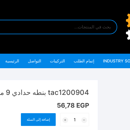
INDUSTRY S
إتمام الطلب
التركيبات
التواصل
الرئيسية
tac1200904 بنطه حدادي 9 مللي خدمه شاقه
56,78
EGP
كمية
إضافة إلى السلة
tac1200904
بنطه