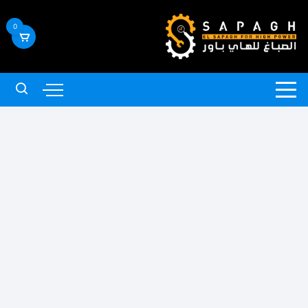
لتجاوز
لى
0
لمحتوى