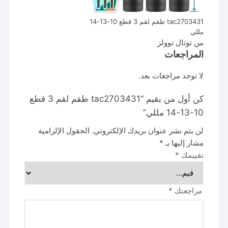
tac2703431 طقم لقم 3 قطع 10-13-14
مللي
من توتال توولز
المراجعات
لا توجد مراجعات بعد.
كن أول من يقيم “tac2703431 طقم لقم 3 قطع
10-13-14 مللي”
لن يتم نشر عنوان بريدك الإلكتروني.
الحقول الإلزامية
مشار إليها بـ
*
تقييمك
*
مراجعتك
*