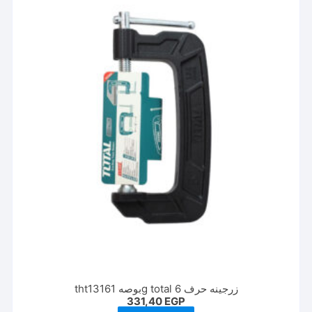
زرجينه حرف g total 6بوصه tht13161
331,40
EGP