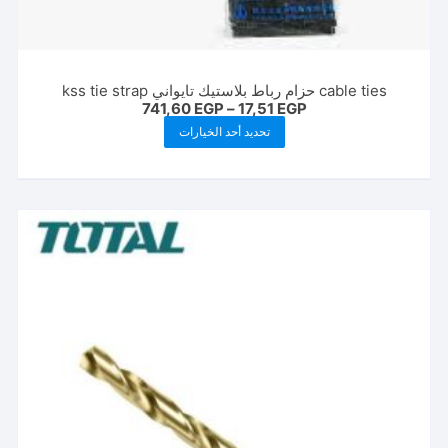
cable ties حزام رباط بلاستيك تايواني kss tie strap
نطاق
741,60
EGP
–
17,51
EGP
السعر:
هناك
تحديد أحد الخيارات
من
العديد
خلال
من
الأشكال
المختلفة
لهذا
المنتج.
يمكن
اختيار
الخيارات
على
صفحة
المنتج