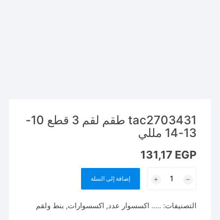
tac2703431 طقم لقم 3 قطع 10-
13-14 مللي
131,17
EGP
كمية
إضافة إلى السلة
tac2703431
طقم
التصنيفات:
..... اكسسوار عدد
,
اكسسوارات
,
بنط ولقم
لقم
3