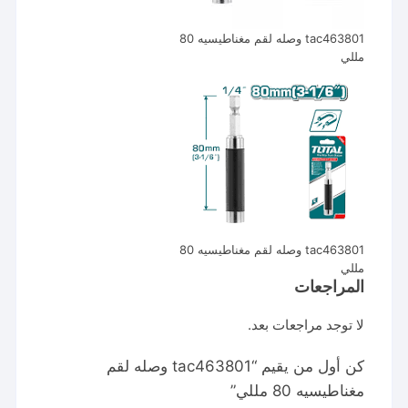
tac463801 وصله لقم مغناطيسيه 80
مللي
tac463801 وصله لقم مغناطيسيه 80
مللي
المراجعات
لا توجد مراجعات بعد.
كن أول من يقيم “tac463801 وصله لقم
مغناطيسيه 80 مللي”