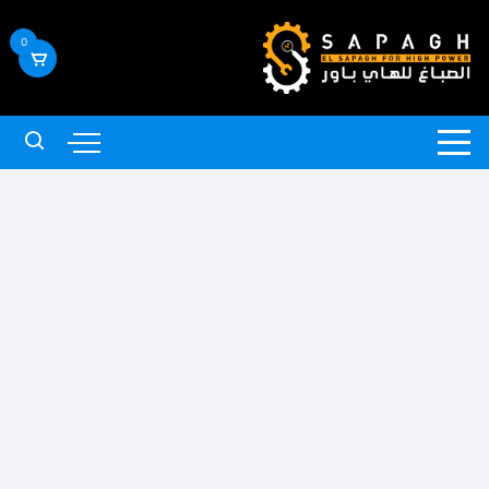
لتجاوز
لى
0
لمحتوى