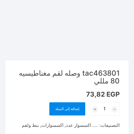
tac463801 وصله لقم مغناطيسيه
80 مللي
73,82
EGP
كمية
إضافة إلى السلة
tac463801
وصله
التصنيفات:
..... اكسسوار عدد
,
اكسسوارات
,
بنط ولقم
لقم
مغناطيسيه