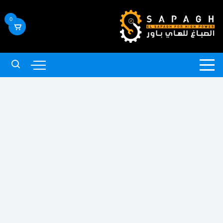
لتجاوز
لى
0
لمحتوى