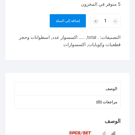
5 متوفر في المخزون
كمية
إضافة إلى السلة
tac51051
طقم
التصنيفات:
. total
,
..... اكسسوار عدد
,
اسطوانات وحجر
سلاح
قطعيات وكوبايات
,
اكسسوارات
اركت
متعدد
5
قطع
الوصف
مراجعات (0)
الوصف