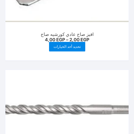
افيز صاج عادي كورشيه صاج
نطاق
4,00
EGP
–
2,00
EGP
السعر:
هناك
تحديد أحد الخيارات
من
العديد
خلال
من
الأشكال
المختلفة
لهذا
المنتج.
يمكن
اختيار
الخيارات
على
صفحة
المنتج