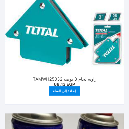
زاويه لحام 3 بوصه TAMWH25032
68,13
EGP
إضافة إلى السلة