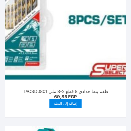
طقم بنط حدادي 8 قطع 2-8 ملى TACSD0801
69,85
EGP
إضافة إلى السلة