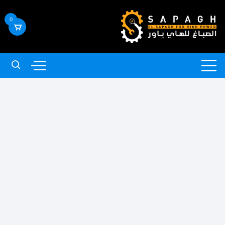
لتجاوز
لى
0
لمحتوى