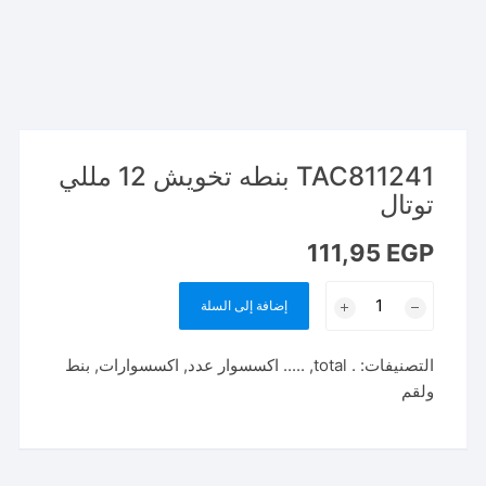
TAC811241 بنطه تخويش 12 مللي
توتال
111,95
EGP
كمية
إضافة إلى السلة
TAC811241
بنطه
التصنيفات:
. total
,
..... اكسسوار عدد
,
اكسسوارات
,
بنط
تخويش
ولقم
12
مللي
توتال