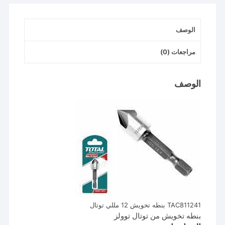
الوصف
مراجعات (0)
الوصف
TAC811241 بنطه تخويش 12 مللي توتال
بنطه تخويش من توتال توولز