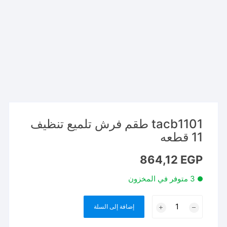
tacb1101 طقم فرش تلميع تنظيف
11 قطعه
864,12
EGP
3 متوفر في المخزون
كمية
إضافة إلى السلة
tacb1101
طقم