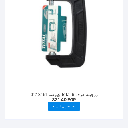
زرجينه حرف g total 6بوصه tht13161
331,40
EGP
إضافة إلى السلة