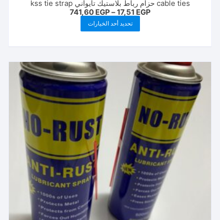
cable ties حزام رباط بلاستيك تايواني kss tie strap
نطاق
741,60
EGP
–
17,51
EGP
السعر:
هناك
تحديد أحد الخيارات
من
العديد
خلال
من
الأشكال
المختلفة
لهذا
المنتج.
يمكن
اختيار
الخيارات
على
صفحة
المنتج