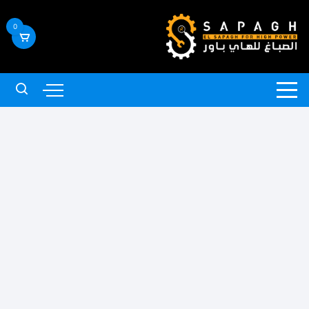
لتجاوز
لى
0
لمحتوى