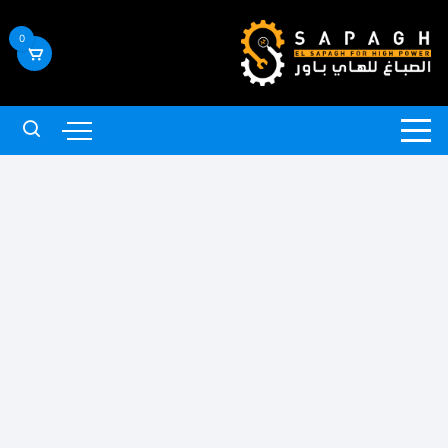
لتجاوز
لى
0
لمحتوى