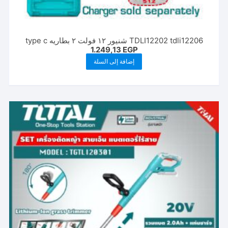
TDLI12202 tdli12206 شنيور ١٢ فولت ٢ بطاريه type c
1.249,13
EGP
إضافة إلى السلة