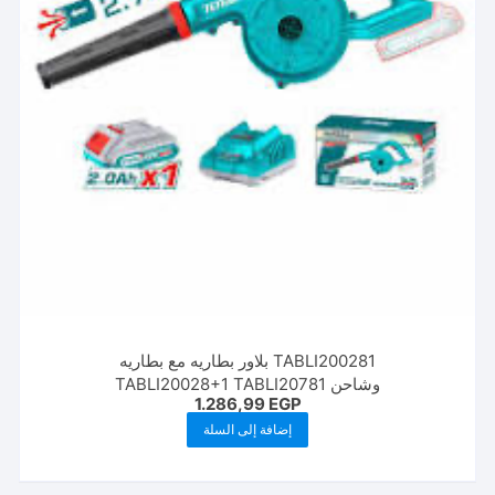
TABLI200281 بلاور بطاريه مع بطاريه
وشاحن TABLI20028+1 TABLI20781
1.286,99
EGP
إضافة إلى السلة