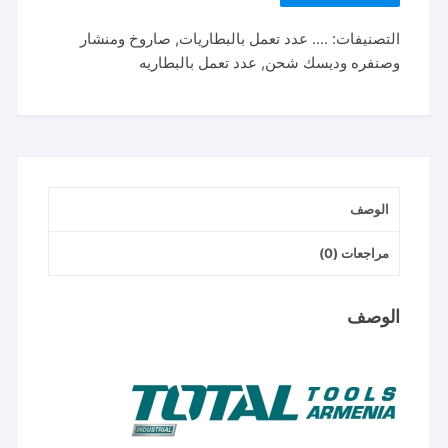
tagli221253
التصنيفات:
.... عدد تعمل بالبطاريات
,
صاروخ ومنشار
صاروخ
وصنفره وديسك شحن
,
عدد تعمل بالبطاريه
20
فولت
5
بوصه
1200
وات
الوصف
بدون
بطاريه
مراجعات (0)
وشاحن
الوصف