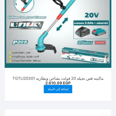
ماكينه قص نجيله 20 فولت بشاحن وبطاريه TGTLI20301
2.610,69
EGP
إضافة إلى السلة