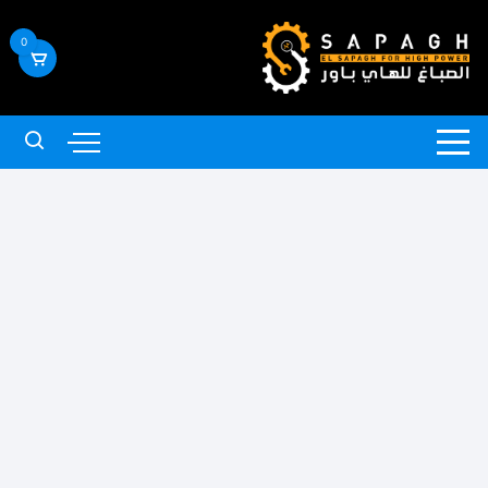
لتجاوز
لى
0
لمحتوى