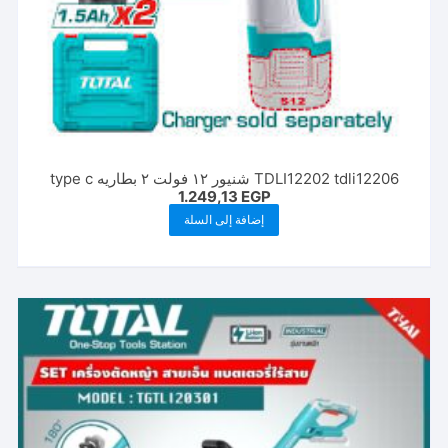
TDLI12202 tdli12206 شنيور ١٢ فولت ٢ بطاريه type c
1.249,13
EGP
إضافة إلى السلة