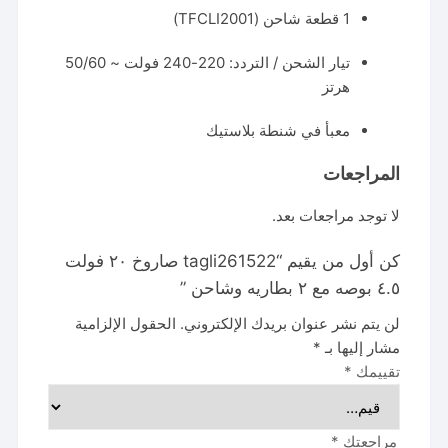
1 قطعة شاحن (TFCLI2001)
تيار الشحن / التردد: 220-240 فولت ~ 50/60
هرتز
معبأ في شنطة بلاستيك
المراجعات
لا توجد مراجعات بعد.
كن أول من يقيم “tagli261522 صاروخ ٢٠ فولت
٤.٥ بوصه مع ٢ بطاريه وشاحن ”
لن يتم نشر عنوان بريدك الإلكتروني.
الحقول الإلزامية
مشار إليها بـ
*
تقييمك
*
مراجعتك
*