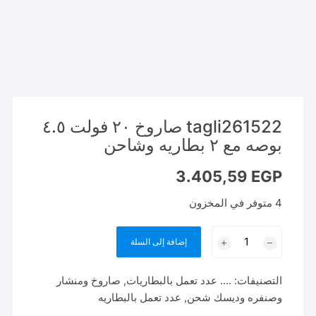
tagli261522 صاروخ ٢٠ فولت ٤.٥
بوصه مع ٢ بطاريه وشاحن
3.405,59
EGP
4 متوفر في المخزون
كمية
إضافة إلى السلة
tagli261522
صاروخ
التصنيفات:
.... عدد تعمل بالبطاريات
,
صاروخ ومنشار
٢٠
وصنفره وديسك شحن
,
عدد تعمل بالبطاريه
فولت