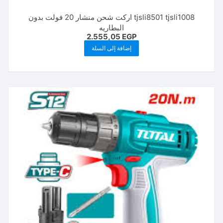
tjsli8501 tjsli1008 اركت شحن منشار 20 فولت بدون
البطاريه
2.555,05
EGP
إضافة إلى السلة