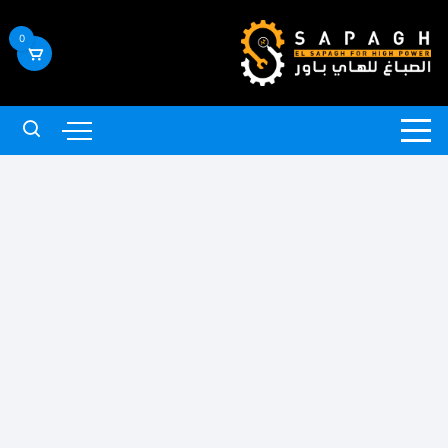
لتجاوز
لى
0
لمحتوى