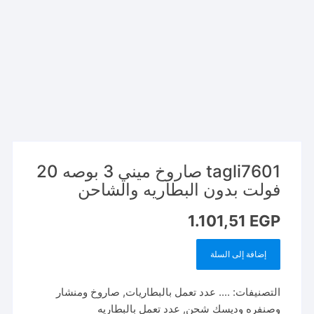
tagli7601 صاروخ ميني 3 بوصه 20
فولت بدون البطاريه والشاحن
1.101,51
EGP
إضافة إلى السلة
كمية
tagli7601
التصنيفات:
.... عدد تعمل بالبطاريات
,
صاروخ ومنشار
صاروخ
وصنفره وديسك شحن
,
عدد تعمل بالبطاريه
ميني