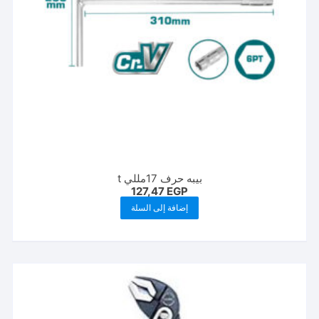
بيبه حرف 17مللي t
127,47
EGP
إضافة إلى السلة