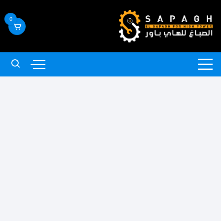
لتجاوز
لى
0
لمحتوى