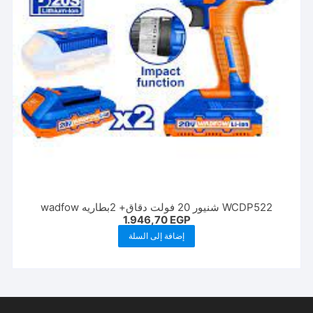
WCDP522 شنیور 20 فولت دقاق+ 2بطاريه wadfow
1.946,70
EGP
إضافة إلى السلة