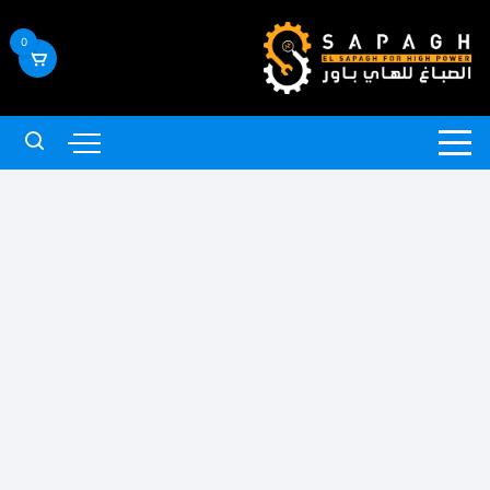
لتجاوز
لى
0
لمحتوى