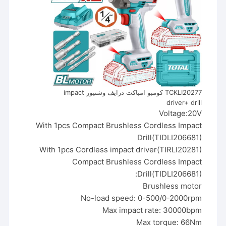
TCKLI20277 كومبو امباكت درايف وشنيور impact
driver+ drill
Voltage:20V
With 1pcs Compact Brushless Cordless Impact
Drill(TIDLI206681)
With 1pcs Cordless impact driver(TIRLI20281)
Compact Brushless Cordless Impact
Drill(TIDLI206681):
Brushless motor
No-load speed: 0-500/0-2000rpm
Max impact rate: 30000bpm
Max torque: 66Nm