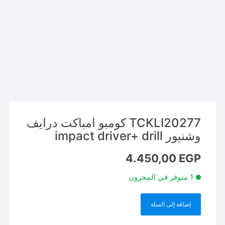
TCKLI20277 كومبو امباكت درايف
وشنيور impact driver+ drill
4.450,00
EGP
1 متوفر في المخزون
إضافة إلى السلة
كمية
TCKLI20277