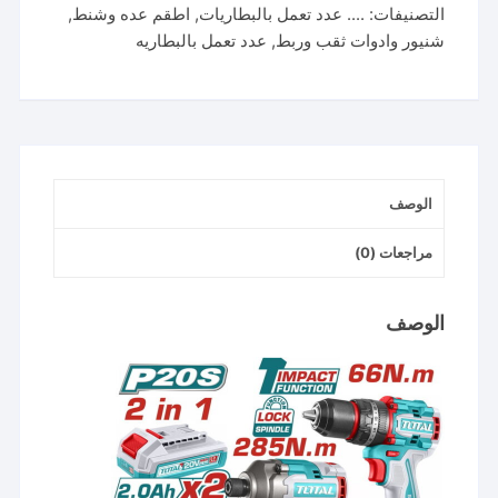
التصنيفات:
.... عدد تعمل بالبطاريات
,
اطقم عده وشنط
,
كومبو
شنيور وادوات ثقب وربط
,
عدد تعمل بالبطاريه
امباكت
درايف
وشنيور
impact
driver+
drill
الوصف
مراجعات (0)
الوصف