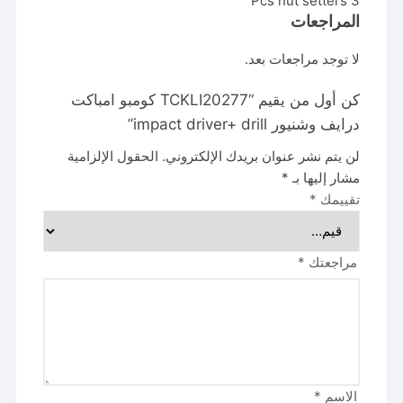
3 Pcs nut setters
المراجعات
لا توجد مراجعات بعد.
كن أول من يقيم “TCKLI20277 كومبو امباكت
درايف وشنيور impact driver+ drill”
لن يتم نشر عنوان بريدك الإلكتروني.
الحقول الإلزامية
مشار إليها بـ
*
تقييمك
*
مراجعتك
*
الاسم
*