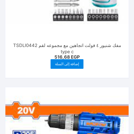
مفك شنيور ٤ فولت اتجاهين مع مجموعه لقم TSDLI0442
type c
516,68
EGP
إضافة إلى السلة