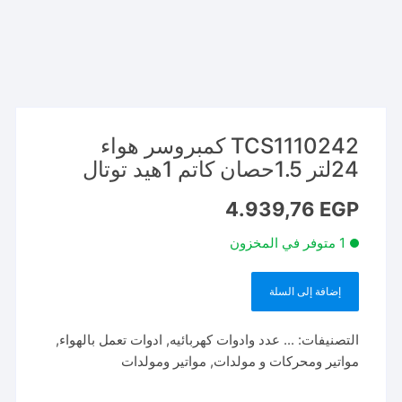
TCS1110242 كمبروسر هواء
24لتر 1.5حصان كاتم 1هيد توتال
4.939,76
EGP
1 متوفر في المخزون
إضافة إلى السلة
كمية
TCS1110242
التصنيفات:
... عدد وادوات كهربائيه
,
ادوات تعمل بالهواء
,
كمبروسر
مواتير ومحركات و مولدات
,
مواتير ومولدات
هواء
24لتر