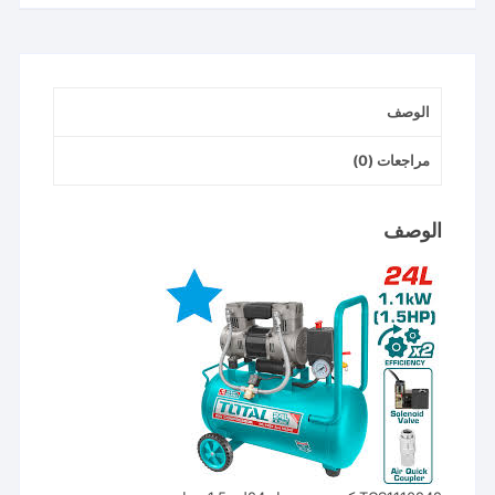
1.5حصان
كاتم
1هيد
توتال
الوصف
مراجعات (0)
الوصف