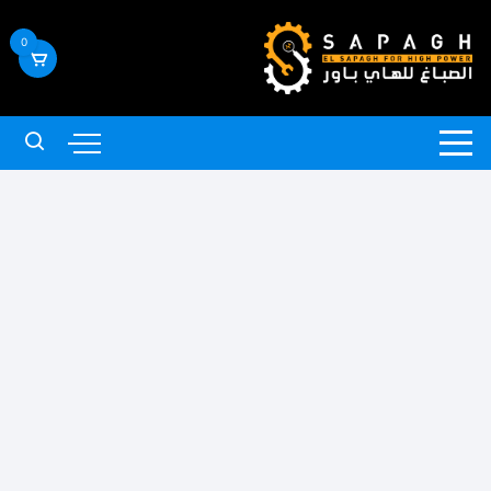
لتجاوز
لى
0
لمحتوى