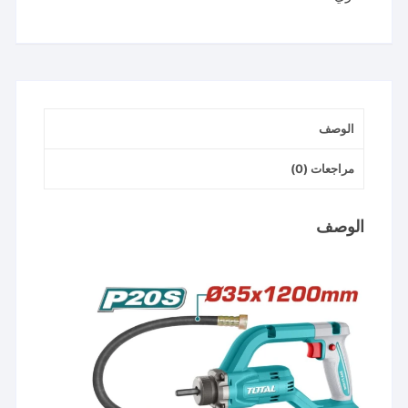
2
بطاريه
وشاحن
concrete
vibrator
الوصف
مراجعات (0)
الوصف