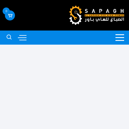
لتجاوز
لى
0
لمحتوى