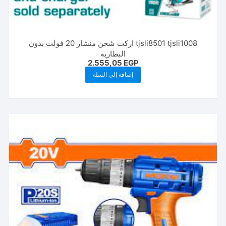
tjsli8501 tjsli1008 اركت شحن منشار 20 فولت بدون
البطاريه
2.555,05
EGP
إضافة إلى السلة