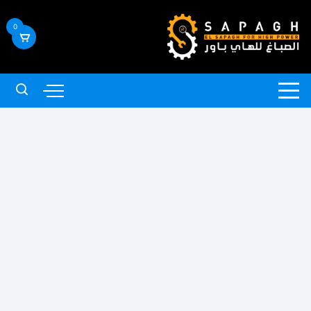
لتجاوز
لى
0
لمحتوى