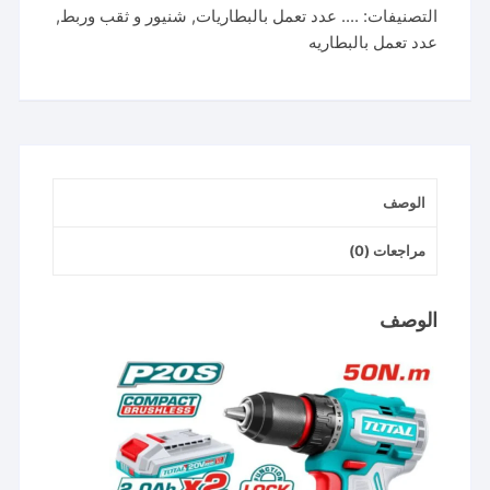
التصنيفات:
.... عدد تعمل بالبطاريات
,
شنيور و ثقب وربط
,
20
عدد تعمل بالبطاريه
فولت
50
نيوتن
2
بطارية
TDLI205062
الوصف
مراجعات (0)
الوصف