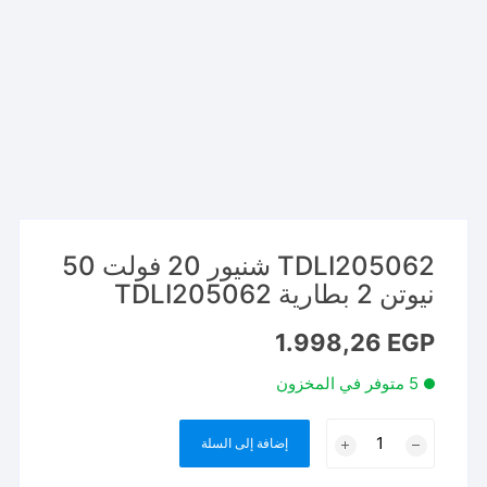
TDLI205062 شنيور 20 فولت 50
نيوتن 2 بطارية TDLI205062
1.998,26
EGP
5 متوفر في المخزون
كمية
إضافة إلى السلة
TDLI205062
شنيور