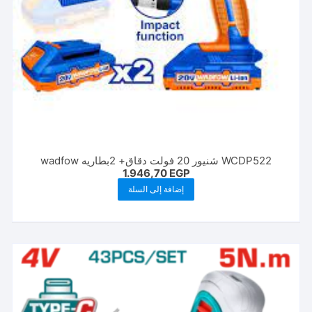
WCDP522 شنیور 20 فولت دقاق+ 2بطاريه wadfow
1.946,70
EGP
إضافة إلى السلة