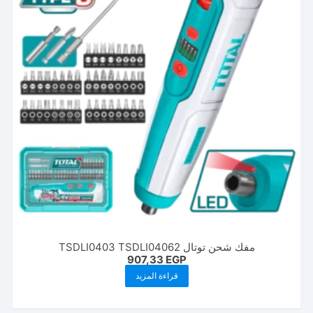
مفك شحن توتال TSDLI0403 TSDLI04062
907,33
EGP
قراءة المزيد