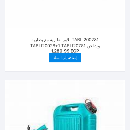
TABLI200281 بلاور بطاريه مع بطاريه
وشاحن TABLI20028+1 TABLI20781
1.286,99
EGP
إضافة إلى السلة