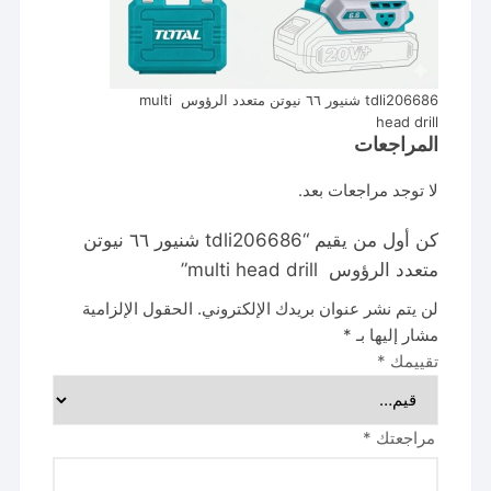
tdli206686 شنيور ٦٦ نيوتن متعدد الرؤوس multi
head drill
المراجعات
لا توجد مراجعات بعد.
كن أول من يقيم “tdli206686 شنيور ٦٦ نيوتن
متعدد الرؤوس multi head drill”
لن يتم نشر عنوان بريدك الإلكتروني.
الحقول الإلزامية
مشار إليها بـ
*
تقييمك
*
مراجعتك
*