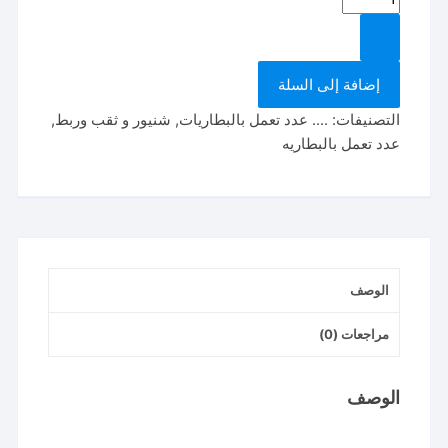
tdli206686
شنيور
٦٦
إضافة إلى السلة
نيوتن
متعدد
التصنيفات:
.... عدد تعمل بالبطاريات
,
شنيور و ثقب وربط
,
الرؤوس
عدد تعمل بالبطاريه
multi
head
drill
الوصف
مراجعات (0)
الوصف