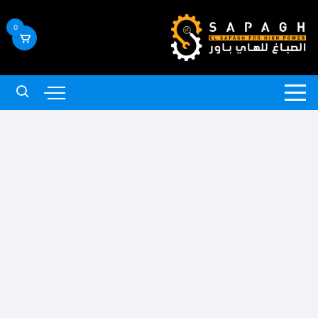
لتجاوز
لى
0
لمحتوى