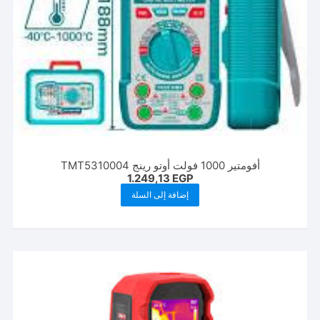
أفومتير 1000 فولت أوتو رينج TMT5310004
1.249,13
EGP
إضافة إلى السلة