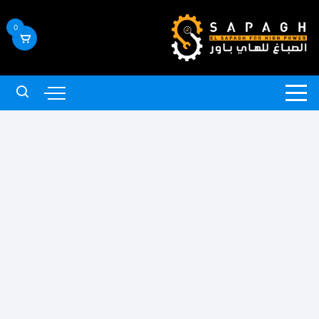
لتجاوز
لى
0
لمحتوى