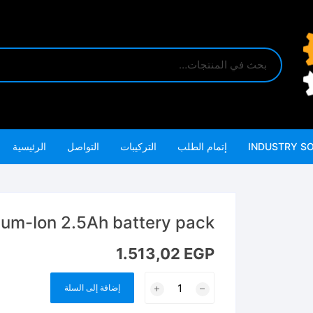
INDUSTRY S
إتمام الطلب
التركيبات
التواصل
الرئيسية
um-Ion 2.5Ah battery pack
1.513,02
EGP
كمية
إضافة إلى السلة
TFBLI42251
42V