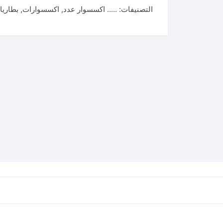
التصنيفات:
..... اكسسوار عدد
,
اكسسوارات
,
بطاريا
Lithium-
Ion
2.5Ah
battery
pack