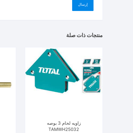
منتجات ذات صلة
زاويه لحام 3 بوصه
TAMWH25032