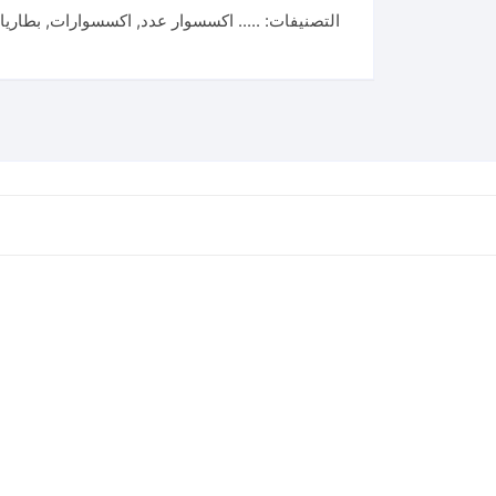
التصنيفات:
..... اكسسوار عدد
,
اكسسوارات
,
بطاريا
ion
Battery
Charger
شاحن
42
فولت
توتال