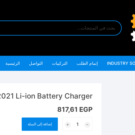
INDUSTRY S
إتمام الطلب
التركيبات
التواصل
الرئيسية
TFCLI42021 Li-ion Battery Charger شاحن 2
817,61
EGP
كمية
إضافة إلى السلة
TFCLI42021
Li-