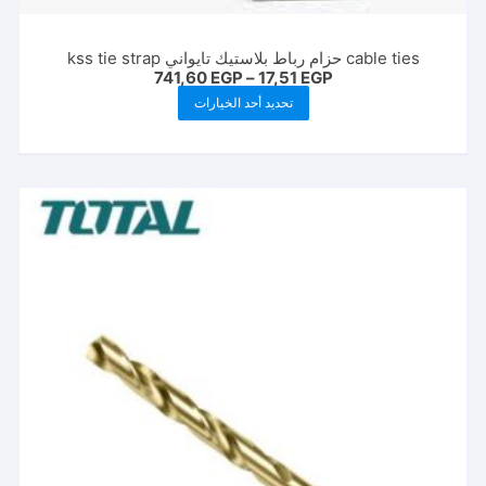
cable ties حزام رباط بلاستيك تايواني kss tie strap
نطاق
741,60
EGP
–
17,51
EGP
السعر:
هناك
تحديد أحد الخيارات
من
العديد
خلال
من
الأشكال
المختلفة
لهذا
المنتج.
يمكن
اختيار
الخيارات
على
صفحة
المنتج