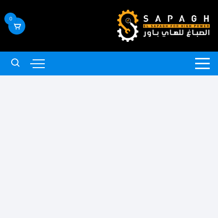
لتجاوز
لى
0
لمحتوى