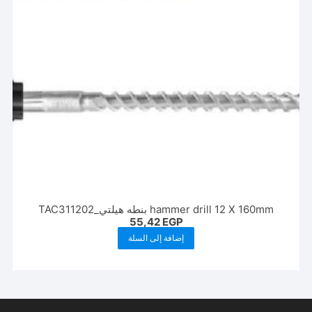
hammer drill 12 X 160mm بنطه هيلتي_TAC311202
55,42
EGP
إضافة إلى السلة