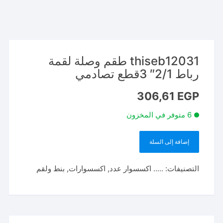
thiseb12031 طقم وصلة لقمة
رباط 2/1″ 3قطع تصادمي
306,61
EGP
6 متوفر في المخزون
إضافة إلى السلة
كمية
thiseb12031
التصنيفات:
..... اكسسوار عدد
,
اكسسوارات
,
بنط ولقم
طقم
وصلة
لقمة
رباط
2/1"