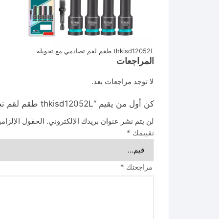
thkisd12052L طقم لقم تصادمي مع تحويله
المراجعات
لا توجد مراجعات بعد.
كن أول من يقيم “thkisd12052L طقم لقم تصادمي مع تحويله”
لن يتم نشر عنوان بريدك الإلكتروني.
الحقول الإلزامي
تقييمك
*
مراجعتك
*