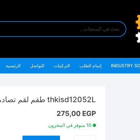
INDUSTRY S
إتمام الطلب
التركيبات
التواصل
الرئيسية
thkisd12052L طقم لقم تصادمي مع تحويله
275,00
EGP
10 متوفر في المخزون
كمية