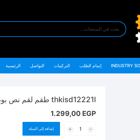
INDUSTRY S
إتمام الطلب
التركيبات
التواصل
الرئيسية
thkisd12221l طقم لقم نص بوصه طويل وقصير
1.299,00
EGP
كمية
إضافة إلى السلة
thkisd12221l
طقم