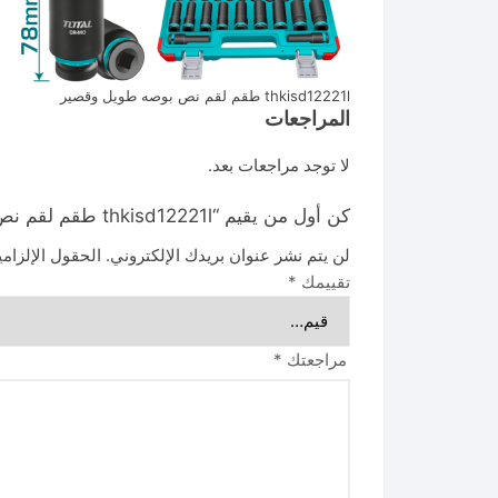
thkisd12221l طقم لقم نص بوصه طويل وقصير
المراجعات
لا توجد مراجعات بعد.
كن أول من يقيم “thkisd12221l طقم لقم نص بوصه طويل وقصير”
لن يتم نشر عنوان بريدك الإلكتروني.
الحقول الإلزامي
تقييمك
*
مراجعتك
*