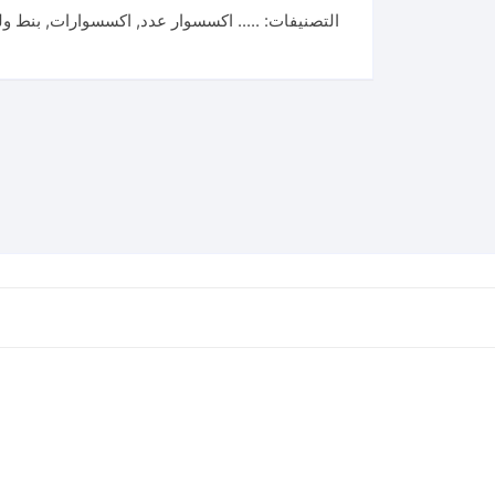
التصنيفات:
..... اكسسوار عدد
,
اكسسوارات
,
بنط ول
لقم
نص
بوصه
طويل
وقصير