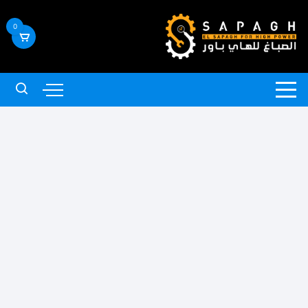
لتجاوز
لى
0
لمحتوى