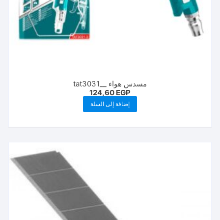
مسدس هواء __tat3031
124,60
EGP
إضافة إلى السلة