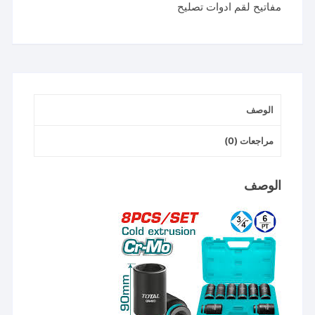
مفاتيح لقم ادوات تصليح
لقم
3/4
بوصه8
قطع
خدمه
شاقه
الوصف
مراجعات (0)
الوصف