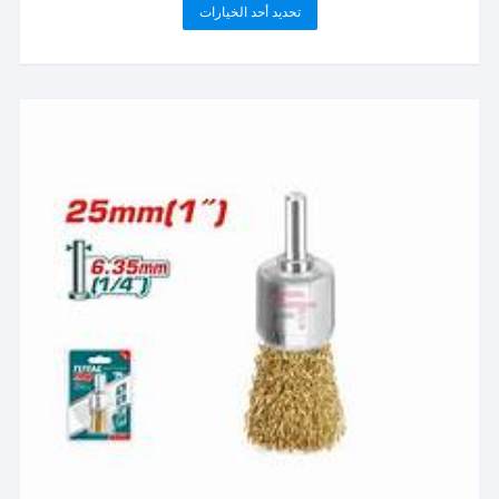
السعر:
هناك
تحديد أحد الخيارات
من
العديد
خلال
من
الأشكال
المختلفة
لهذا
المنتج.
يمكن
اختيار
الخيارات
على
صفحة
المنتج