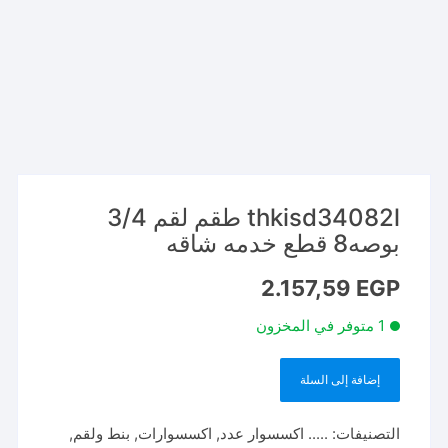
thkisd34082l طقم لقم 3/4
بوصه8 قطع خدمه شاقه
2.157,59
EGP
1 متوفر في المخزون
إضافة إلى السلة
كمية
thkisd34082l
التصنيفات:
..... اكسسوار عدد
,
اكسسوارات
,
بنط ولقم
,
طقم