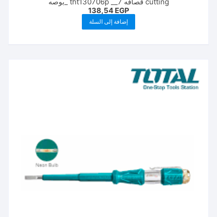
cutting قصافه tht130706p __7 _بوصه
138,54
EGP
إضافة إلى السلة