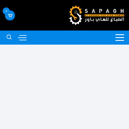
لتجاوز
لى
0
لمحتوى