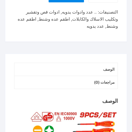
طقم
التصنيفات:
.. عدد وادوات يدويه
,
ادوات قص وتقشير
بنس
وتكليب الاسلاك والكابلات
,
اطقم عده وشنط
,
اطقم عده
ومفكات
وشنط
,
عدد يدويه
عازل
insulated
hand
tool
set,
1000v
الوصف
مراجعات (0)
الوصف