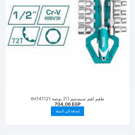
طقم لقم سيستيم 1\2 بوصه tht141121
704,06
EGP
إضافة إلى السلة