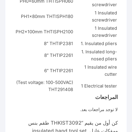
PH0x60mm THTISPH060
screwdriver
1 Insulated
PH1x80mm THTISPH180
screwdriver
1 Insulated
PH2x100mm THTISPH2100
screwdriver
8″ THTIP2381
1. Insulated pliers
1. Insulated long-
8″ THTIP2261
nosed pliers
1 Insulated wire
6″ THTIP2261
cutter
(Test voltage: 100-500VAC)
1 Electrical tester
THT291408
المراجعات
لا توجد مراجعات بعد.
كن أول من يقيم “THKIST3092 طقم بنس
ومفكات عازل insulated hand tool set,