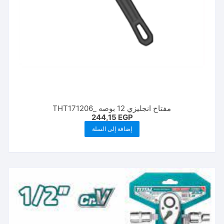
مفتاح انجليزي 12 بوصه _THT171206
244,15
EGP
إضافة إلى السلة