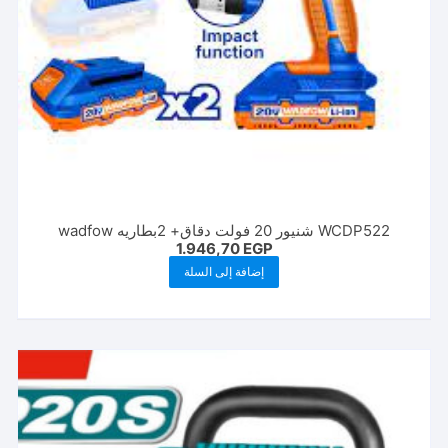
WCDP522 شنیور 20 فولت دقاق+ 2بطاريه wadfow
1.946,70
EGP
إضافة إلى السلة