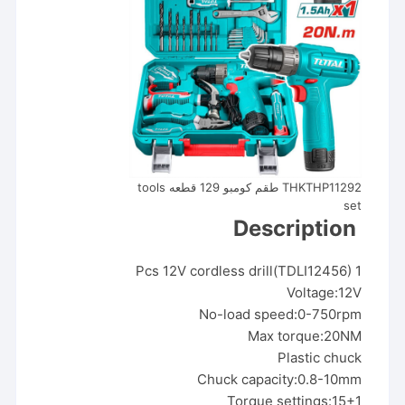
THKTHP11292 طقم كومبو 129 قطعه tools
set
Description
1 Pcs 12V cordless drill(TDLI12456)
Voltage:12V
No-load speed:0-750rpm
Max torque:20NM
Plastic chuck
Chuck capacity:0.8-10mm
Torque settings:15+1