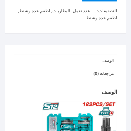
THKTHP11292
التصنيفات:
.... عدد تعمل بالبطاريات
,
اطقم عده وشنط
,
طقم
اطقم عده وشنط
كومبو
129
قطعه
tools
set
الوصف
مراجعات (0)
الوصف