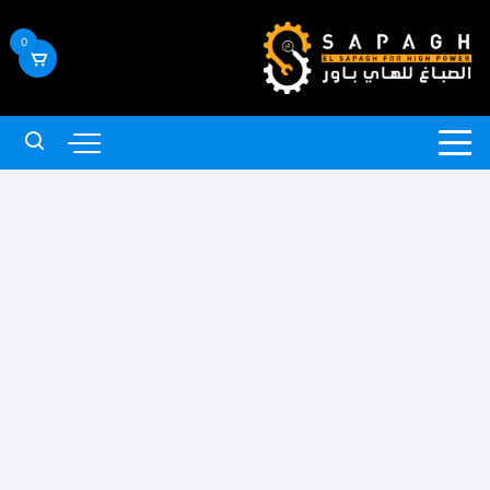
لتجاوز
لى
0
لمحتوى