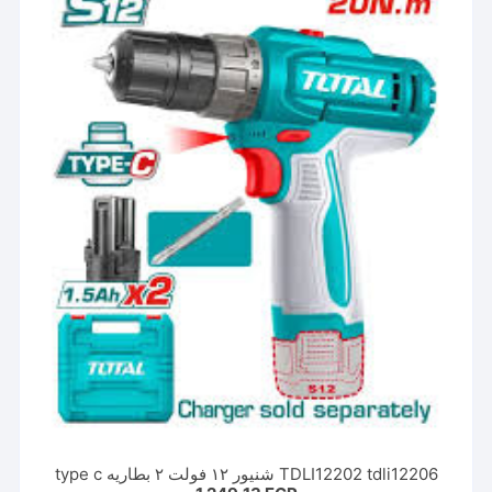
TDLI12202 tdli12206 شنيور ١٢ فولت ٢ بطاريه type c