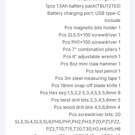
1pcs 1.5Ah battery pack(TBLI12153)
Battery charging port: USB type-C
include:
1 Pcs magnetic bits holder
1 Pcs SL5.5×100 screwdriver
1 Pcs PH1x100 screwdriver
1 Pcs 7″ combination pliers
1 Pcs 6″ adjustable wrench
1 Pcs 8oz mini claw hammer
1 Pcs test pencil
1 Pcs 3m steel measuring tape
1 Pcs 18mm snap-off blade knife
8 Pcs Hex key:1.5,2,2.5,3,4,5,5.5,6mm
5 Pcs twist drill bits 2,3,4,5,6mm
4 Pcs wood drill bits 4,5,6,8mm
20 Pcs screwdriver bits:
SL3,SL4,SL5,SL6,PH0,PH1,PH2,PH3,PZ0,PZ1,PZ2,
PZ3,T10,T15,T20,T30,H3,H4,H5,H6