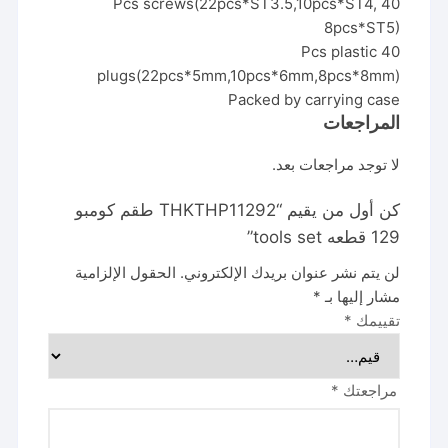
40 Pcs screws(22pcs*ST3.5,10pcs*ST4,
8pcs*ST5)
40 Pcs plastic
plugs(22pcs*5mm,10pcs*6mm,8pcs*8mm)
Packed by carrying case
المراجعات
لا توجد مراجعات بعد.
كن أول من يقيم “THKTHP11292 طقم كومبو
129 قطعه tools set”
لن يتم نشر عنوان بريدك الإلكتروني.
الحقول الإلزامية
مشار إليها بـ
*
تقييمك
*
مراجعتك
*