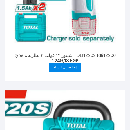
TDLI12202 tdli12206 شنيور ١٢ فولت ٢ بطاريه type c
1.249,13
EGP
إضافة إلى السلة