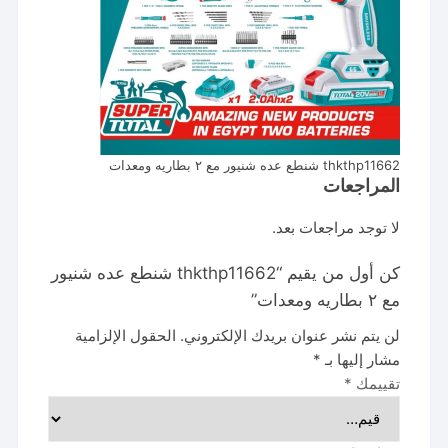
thkthp11662 شنطع عده شنيور مع ٢ بطاريه ومعدات
المراجعات
لا توجد مراجعات بعد.
كن أول من يقيم “thkthp11662 شنطع عده شنيور
مع ٢ بطاريه ومعدات”
لن يتم نشر عنوان بريدك الإلكتروني.
الحقول الإلزامية
مشار إليها بـ
*
تقييمك
*