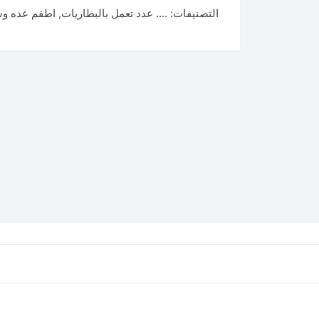
التصنيفات:
.... عدد تعمل بالبطاريات
,
اطقم عده و
شنطه
عده
148
قطعه
توتال