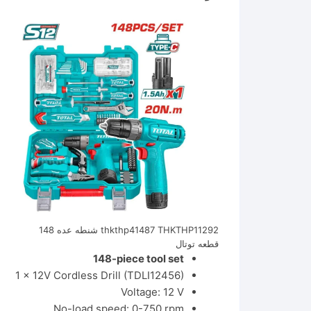
thkthp41487 THKTHP11292 شنطه عده 148
قطعه توتال
148-piece tool set
1 x 12V Cordless Drill (TDLI12456)
Voltage: 12 V
No-load speed: 0-750 rpm