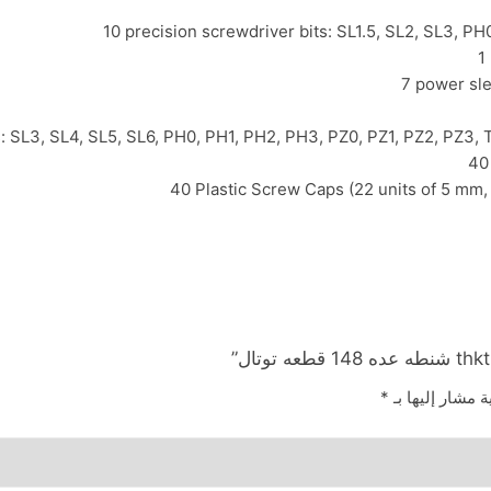
10 precision screwdriver bits: SL1.5, SL2, SL3, P
1
7 power slee
s: SL3, SL4, SL5, SL6, PH0, PH1, PH2, PH3, PZ0, PZ1, PZ2, PZ3, 
40
40 Plastic Screw Caps (22 units of 5 mm,
ة مشار إليها بـ
*