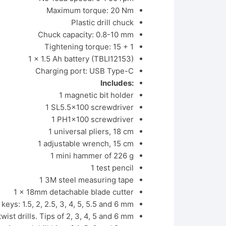
Maximum torque: 20 Nm
Plastic drill chuck
Chuck capacity: 0.8-10 mm
Tightening torque: 15 + 1
1 x 1.5 Ah battery (TBLI12153)
Charging port: USB Type-C
Includes:
1 magnetic bit holder
1 SL5.5×100 screwdriver
1 PH1x100 screwdriver
1 universal pliers, 18 cm
1 adjustable wrench, 15 cm
1 mini hammer of 226 g
1 test pencil
1 3M steel measuring tape
1 x 18mm detachable blade cutter
keys: 1.5, 2, 2.5, 3, 4, 5, 5.5 and 6 mm
twist drills. Tips of 2, 3, 4, 5 and 6 mm