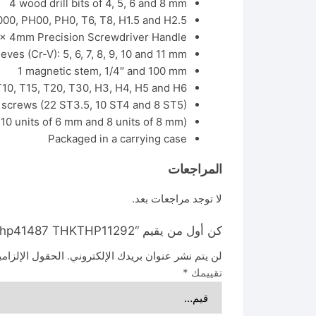
4 wood drill bits of 4, 5, 6 and 8 mm
H000, PH00, PH0, T6, T8, H1.5 and H2.5
 x 4mm Precision Screwdriver Handle
ves (Cr-V): 5, 6, 7, 8, 9, 10 and 11 mm
1 magnetic stem, 1/4″ and 100 mm
T10, T15, T20, T30, H3, H4, H5 and H6
 screws (22 ST3.5, 10 ST4 and 8 ST5)
 10 units of 6 mm and 8 units of 8 mm)
Packaged in a carrying case
المراجعات
لا توجد مراجعات بعد.
كن أول من يقيم “thkthp41487 THKTHP11292 شنطه عده 148 قطعه توتال”
لن يتم نشر عنوان بريدك الإلكتروني.
الحقول الإلزامي
تقييمك
*