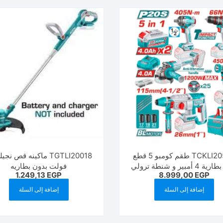
TCKLI20592 طقم كومبو 5 قطع
مع 2 بطارية 4 أمبير و شنطة ترولي
فولت بدون بطاريه
1.249,13
EGP
8.999,00
EGP
TCKLI20595
إضافة إلى السلة
إضافة إلى السلة