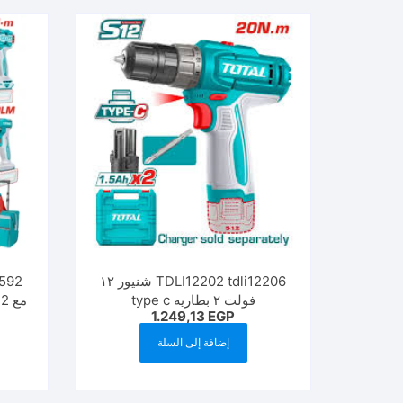
TDLI12202 tdli12206 شنيور ١٢
فولت ٢ بطاريه type c
1.249,13
EGP
إضافة إلى السلة