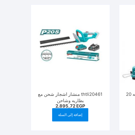
TGTLI20018 ماكينه قص نجيله 20
thtli20461 منشار اشجار شحن مع
بطاريه وشاحن
2.895,72
EGP
إضافة إلى السلة