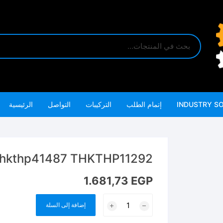
INDUSTRY S
إتمام الطلب
التركيبات
التواصل
الرئيسية
thkthp41487 THKTHP11292 شنطه عده 148 قطعه توتا
1.681,73
EGP
كمية
إضافة إلى السلة
thkthp41487
THKTHP11292