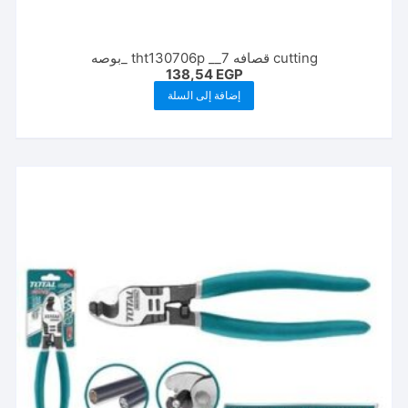
cutting قصافه tht130706p __7 _بوصه
138,54
EGP
إضافة إلى السلة