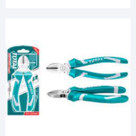
العديد
خلال
من
الأشكال
المختلفة
لهذا
المنتج.
يمكن
اختيار
الخيارات
على
صفحة
المنتج