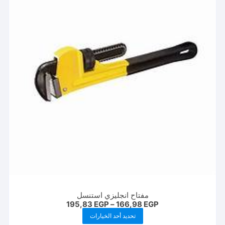
مفتاح انجليزي استنسل
نطاق
195,83
EGP
–
166,98
EGP
السعر:
هناك
تحديد أحد الخيارات
من