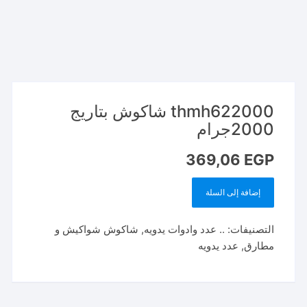
thmh622000 شاكوش بتاريج
2000جرام
369,06
EGP
إضافة إلى السلة
كمية
thmh622000
التصنيفات:
.. عدد وادوات يدويه
,
شاكوش شواكيش و
شاكوش
مطارق
,
عدد يدويه
بتاريج
2000جرام