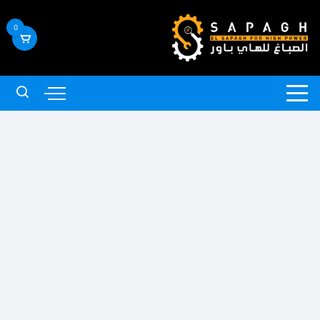
لتجاوز
لى
0
لمحتوى