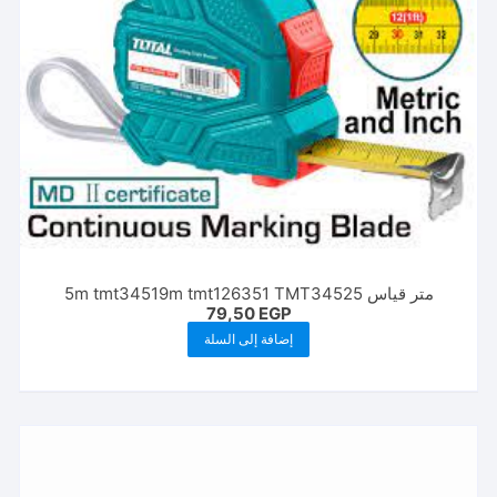
متر قياس 5m tmt34519m tmt126351 TMT34525
79,50
EGP
إضافة إلى السلة