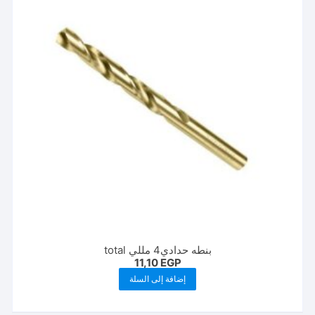
بنطه حدادي4 مللي total
11,10
EGP
إضافة إلى السلة