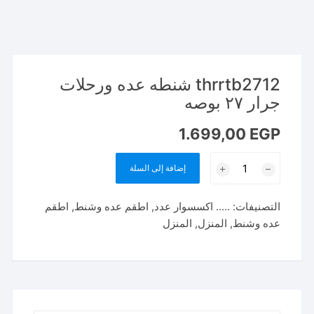
thrrtb2712 شنطه عده ورحلات
جرار ٢٧ بوصه
1.699,00
EGP
كمية
إضافة إلى السلة
thrrtb2712
شنطه
التصنيفات:
..... اكسسوار عدد
,
اطقم عده وشنط
,
اطقم
عده
عده وشنط
,
المنزل
,
المنزل
ورحلات
جرار
٢٧
بوصه