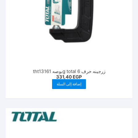
زرجينه حرف g total 6بوصه tht13161
331,40
EGP
إضافة إلى السلة