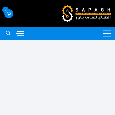
لتجاوز
لى
0
لمحتوى