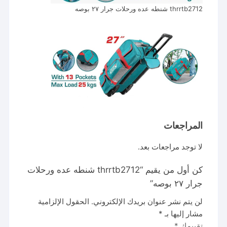
thrrtb2712 شنطه عده ورحلات جرار ٢٧ بوصه
المراجعات
لا توجد مراجعات بعد.
كن أول من يقيم “thrrtb2712 شنطه عده ورحلات
جرار ٢٧ بوصه”
لن يتم نشر عنوان بريدك الإلكتروني.
الحقول الإلزامية
مشار إليها بـ
*
تقييمك
*