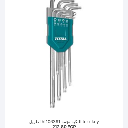
torx key النكيه نجمه tht106391 طويل
212,80
EGP