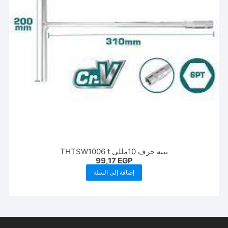
بيبه حرف 10مللي THTSW1006 t
99,17
EGP
إضافة إلى السلة