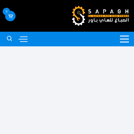
لتجاوز
لى
0
لمحتوى