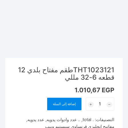
THT1023121طقم مفتاح بلدي 12
قطعه 6-32 مللي
1.010,67
EGP
كمية
إضافة إلى السلة
THT1023121طقم
مفتاح
التصنيفات:
. total
,
.. عدد وادوات يدويه
,
عدد يدويه
,
بلدي
مفاتيح انجليزي فرنساوي سيستيم وبيب
12