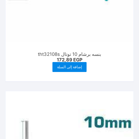
بنسه برشام 10 توتال tht32108s
172,89
EGP
إضافة إلى السلة