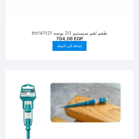
طقم لقم سيستيم 1\2 بوصه tht141121
704,06
EGP
إضافة إلى السلة