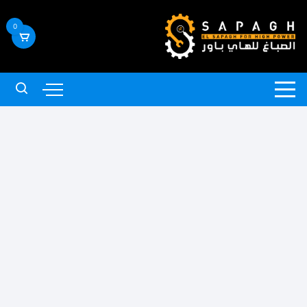
لتجاوز
لى
0
لمحتوى