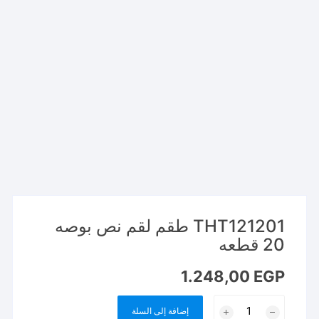
THT121201 طقم لقم نص بوصه
20 قطعه
1.248,00
EGP
كمية
إضافة إلى السلة