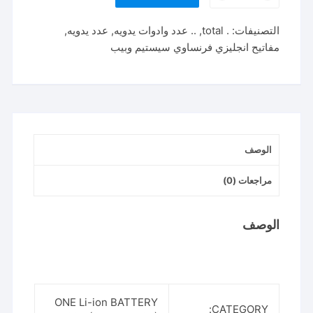
THT121201
طقم
التصنيفات:
. total
,
.. عدد وادوات يدويه
,
عدد يدويه
,
لقم
مفاتيح انجليزي فرنساوي سيستيم وبيب
نص
بوصه
20
قطعه
الوصف
مراجعات (0)
الوصف
ONE Li-ion BATTERY
CATEGORY: