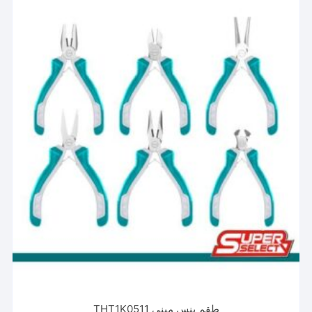
طقم بنس ميني THT1K0511