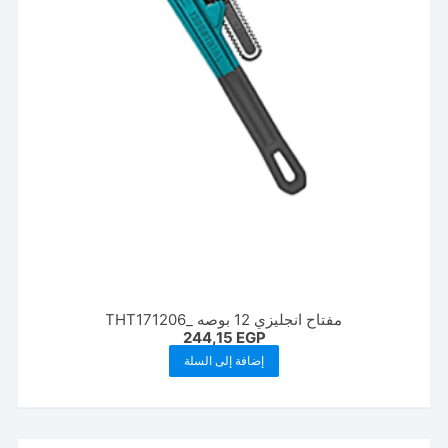
مفتاح انجليزي 12 بوصه _THT171206
244,15
EGP
إضافة إلى السلة