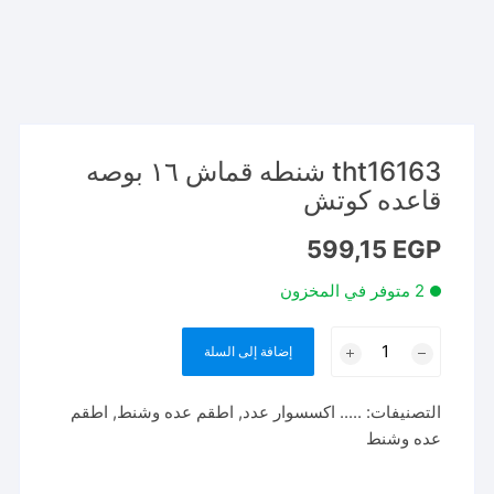
tht16163 شنطه قماش ١٦ بوصه
قاعده كوتش
599,15
EGP
2 متوفر في المخزون
كمية
إضافة إلى السلة
tht16163
شنطه
التصنيفات:
..... اكسسوار عدد
,
اطقم عده وشنط
,
اطقم
قماش
عده وشنط
١٦
بوصه