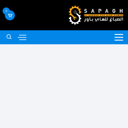
لتجاوز
لى
0
لمحتوى