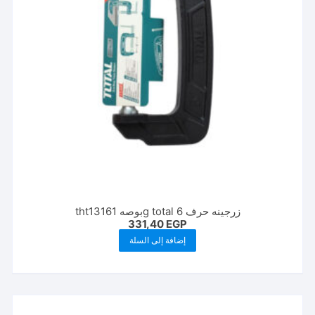
زرجينه حرف g total 6بوصه tht13161
331,40
EGP
إضافة إلى السلة