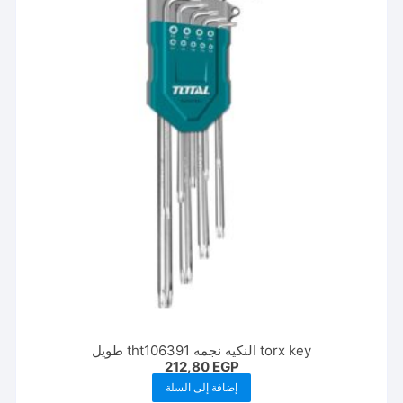
torx key النكيه نجمه tht106391 طويل
212,80
EGP
إضافة إلى السلة