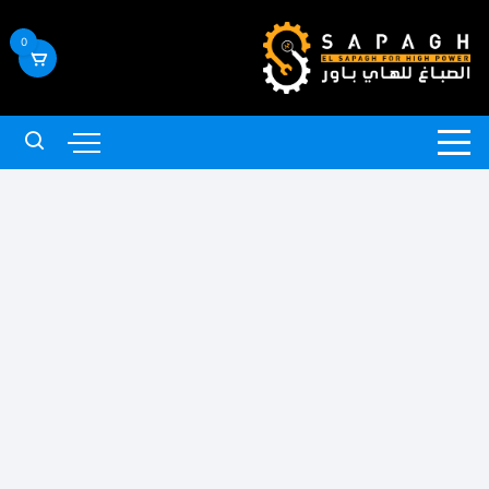
لتجاوز
لى
0
لمحتوى