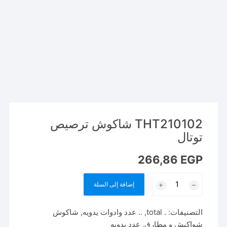
THT210102 شاكوش ترصيص
توتال
266,86
EGP
كمية
إضافة إلى السلة
THT210102
شاكوش
التصنيفات:
. total
,
.. عدد وادوات يدويه
,
شاكوش
ترصيص
شواكيش و مطارق
,
عدد يدويه
توتال