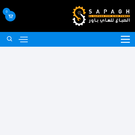
لتجاوز
لى
0
لمحتوى