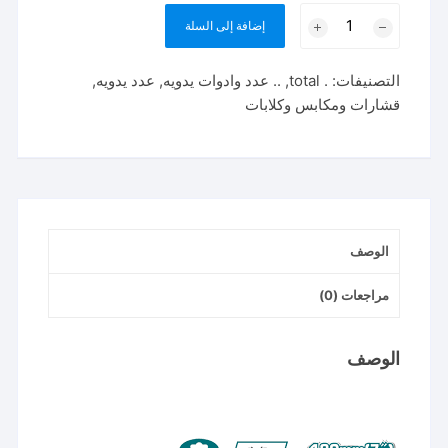
كمية
إضافة إلى السلة
THT260702
كماشه
التصنيفات:
. total
,
.. عدد وادوات يدويه
,
عدد يدويه
,
سلك
قشارات ومكابس وكلابات
رباط
٧
بوصه
توتال
الوصف
مراجعات (0)
الوصف