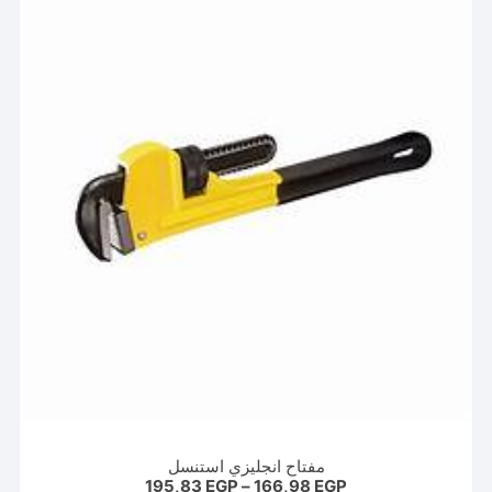
مفتاح انجليزي استنسل
نطاق
195,83
EGP
–
166,98
EGP