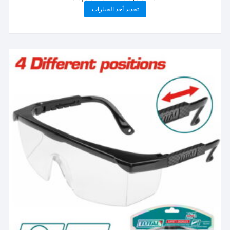
السعر:
هناك
تحديد أحد الخيارات
من
العديد
خلال
من
الأشكال
المختلفة
لهذا
المنتج.
يمكن
اختيار
الخيارات
على
صفحة
المنتج