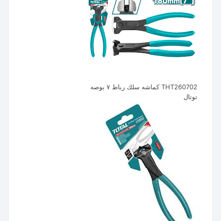
THT260702 كماشه سلك رباط ٧ بوصه
توتال