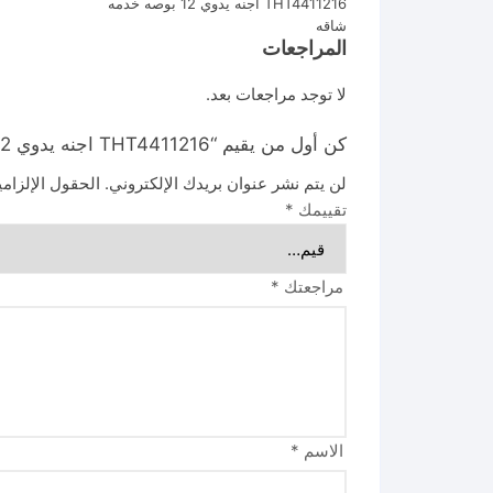
THT4411216 اجنه يدوي 12 بوصه خدمه
شاقه
المراجعات
لا توجد مراجعات بعد.
كن أول من يقيم “THT4411216 اجنه يدوي 12 بوصه خدمه شاقه THT4411219”
لن يتم نشر عنوان بريدك الإلكتروني.
الحقول الإلزامي
تقييمك
*
مراجعتك
*
الاسم
*