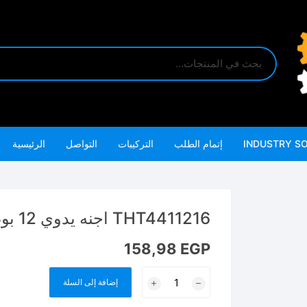
INDUSTRY S
إتمام الطلب
التركيبات
التواصل
الرئيسية
THT4411216 اجنه يدوي 12 بوصه خدمه شاقه THT4411219
158,98
EGP
كمية
إضافة إلى السلة
THT4411216
اجنه