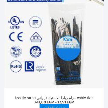
cable ties حزام رباط بلاستيك تايواني kss tie strap
نطاق
741,60
EGP
–
17,51
EGP
السعر:
هناك
تحديد أحد الخيارات