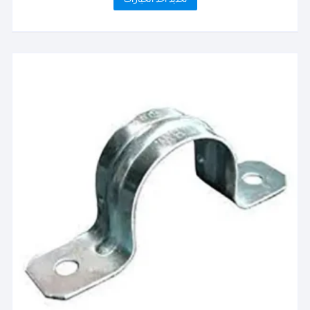
من
العديد
خلال
من
الأشكال
المختلفة
لهذا
المنتج.
يمكن
اختيار
الخيارات
على
صفحة
المنتج