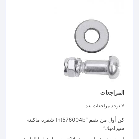
المراجعات
لا توجد مراجعات بعد.
كن أول من يقيم “tht576004b شفره ماكينه
سيراميك”