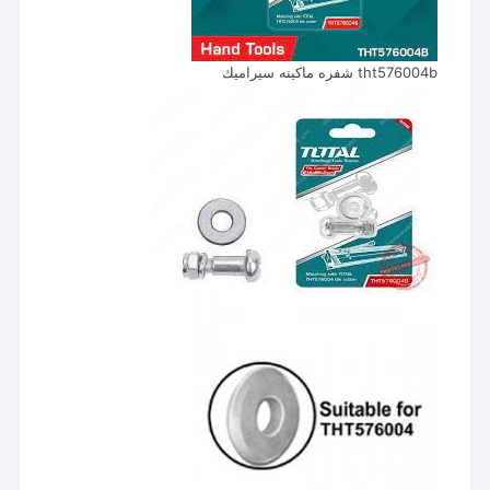
tht576004b شفره ماكينه سيراميك