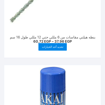
بنطه هيلتي مقاسات من 6 مللي حتي 12 مللي طول 16 سم
نطاق
60,72
EGP
–
37,96
EGP
السعر:
هناك
تحديد أحد الخيارات
من
العديد
خلال
من
الأشكال
المختلفة
لهذا
المنتج.
يمكن
اختيار
الخيارات
على