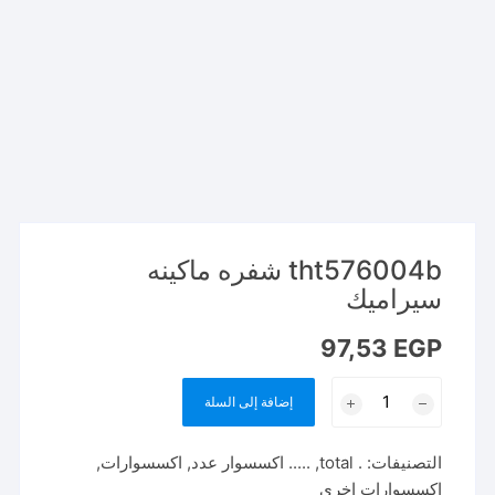
tht576004b شفره ماكينه
سيراميك
97,53
EGP
كمية
إضافة إلى السلة
tht576004b
شفره
التصنيفات:
. total
,
..... اكسسوار عدد
,
اكسسوارات
,
ماكينه
اكسسوارات اخري
سيراميك