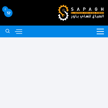
لتجاوز
لى
0
لمحتوى