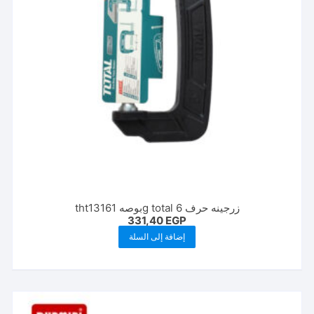
زرجينه حرف g total 6بوصه tht13161
331,40
EGP
إضافة إلى السلة