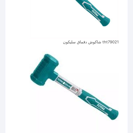
tht79021 شاكوش دقماق سليكون