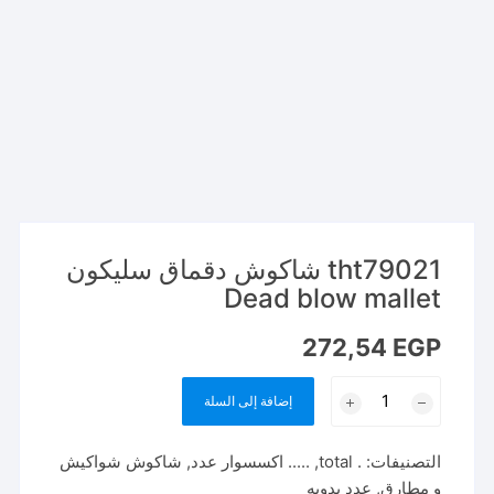
tht79021 شاكوش دقماق سليكون
Dead blow mallet
272,54
EGP
كمية
إضافة إلى السلة
tht79021
شاكوش
التصنيفات:
. total
,
..... اكسسوار عدد
,
شاكوش شواكيش
دقماق
و مطارق
,
عدد يدويه
سليكون