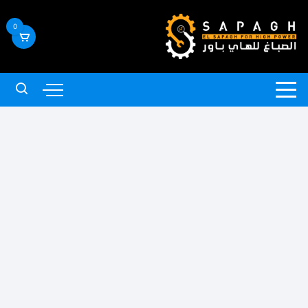
لتجاوز
لى
0
لمحتوى