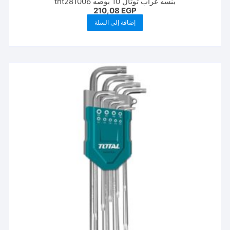
بنسه غراب توتال 10 بوصه tht281006
210,08
EGP
إضافة إلى السلة