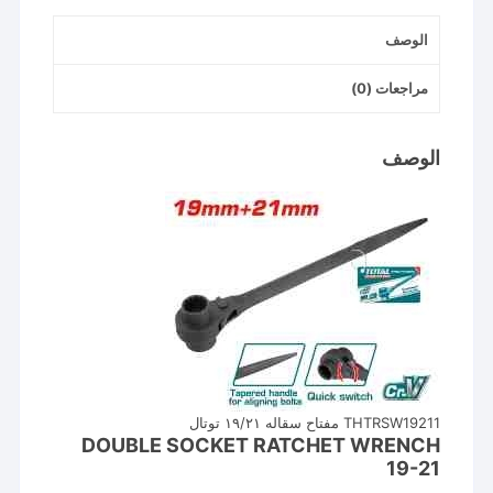
الوصف
مراجعات (0)
الوصف
THTRSW19211 مفتاح سقاله ١٩/٢١ توتال
DOUBLE SOCKET RATCHET WRENCH
19-21