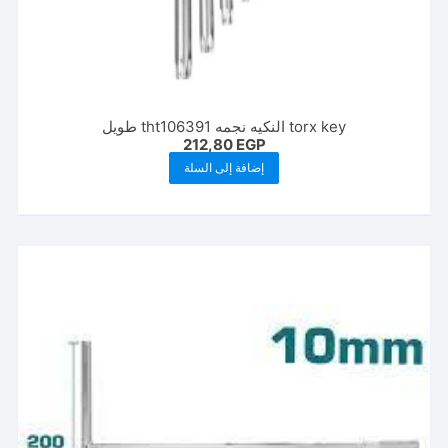
torx key النكيه نجمه tht106391 طويل
212,80
EGP
إضافة إلى السلة