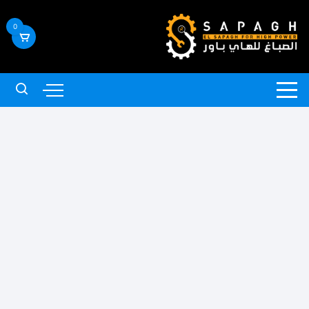
لتجاوز
لى
0
لمحتوى