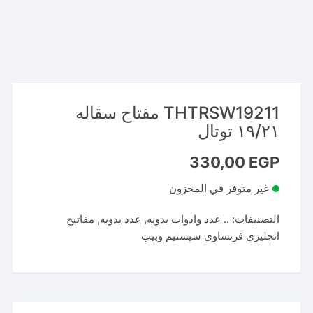
THTRSW19211 مفتاح سقاله
١٩/٢١ توتال
330,00
EGP
غير متوفر في المخزون
التصنيفات:
.. عدد وادوات يدويه
,
عدد يدويه
,
مفاتيح
انجليزي فرنساوي سيستيم وبيب