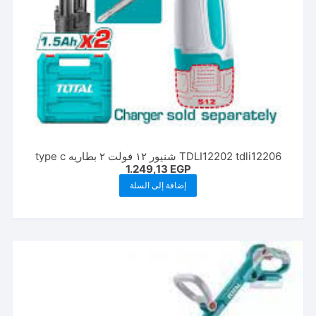
TDLI12202 tdli12206 شنيور ١٢ فولت ٢ بطاريه type c
1.249,13
EGP
إضافة إلى السلة