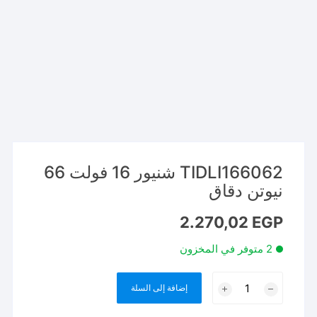
TIDLI166062 شنيور 16 فولت 66
نيوتن دقاق
2.270,02
EGP
2 متوفر في المخزون
كمية
إضافة إلى السلة
TIDLI166062
شنيور