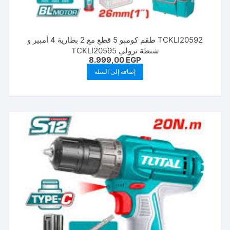
TCKLI20592 طقم كومبو 5 قطع مع 2 بطارية 4 أمبير و
شنطة ترولي TCKLI20595
8.999,00
EGP
إضافة إلى السلة