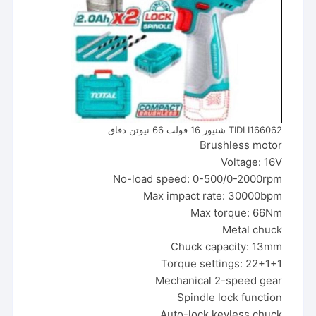
TIDLI166062 شنيور 16 فولت 66 نيوتن دقاق
Brushless motor
Voltage: 16V
No-load speed: 0-500/0-2000rpm
Max impact rate: 30000bpm
Max torque: 66Nm
Metal chuck
Chuck capacity: 13mm
Torque settings: 22+1+1
Mechanical 2-speed gear
Spindle lock function
Auto-lock keyless chuck