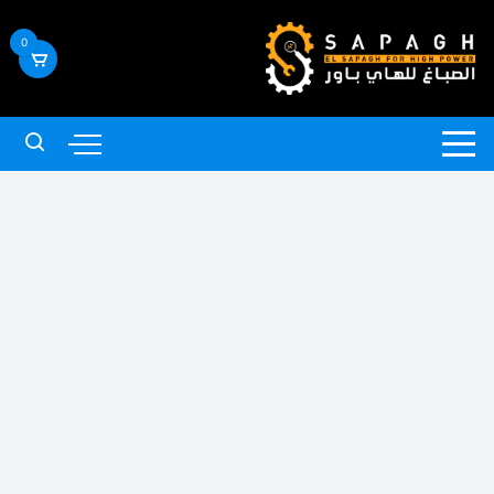
لتجاوز
لى
0
لمحتوى