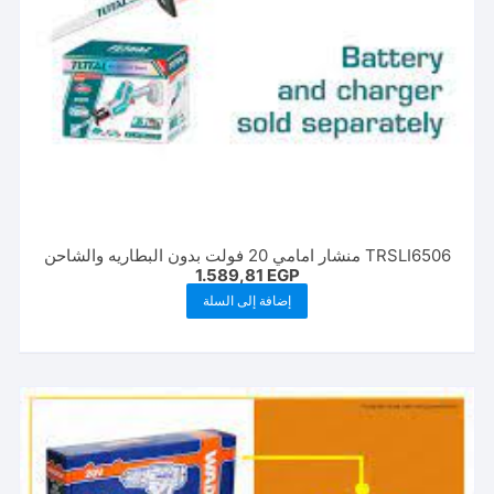
TRSLI6506 منشار امامي 20 فولت بدون البطاريه والشاحن
1.589,81
EGP
إضافة إلى السلة