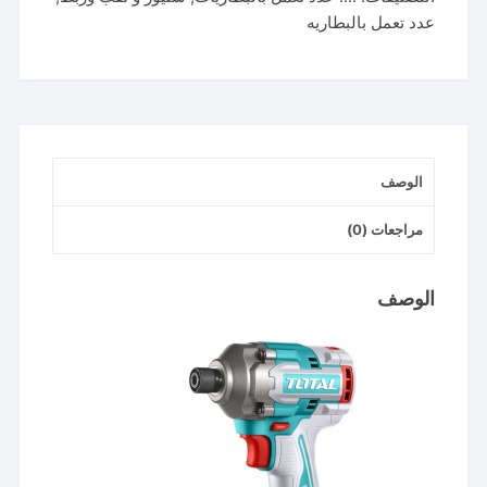
درايفر
عدد تعمل بالبطاريه
٢٨٥
نيوتن
بدون
بطاريه
وشاحن
impact
الوصف
driver
مراجعات (0)
الوصف