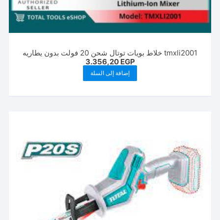
tmxli2001 خلاط بويات توتال شحن 20 فولت بدون يطاريه
3.356,20
EGP
إضافة إلى السلة