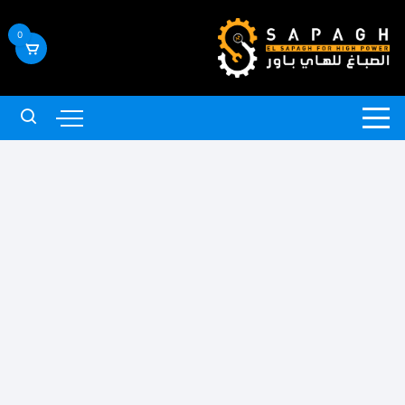
لتجاوز
لى
0
لمحتوى