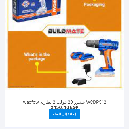
WCDP512 شنيور 20 فولت 2 بطاريه wadfow
2.156,46
EGP
إضافة إلى السلة