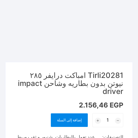
Tirli20281 امباكت درايفر ٢٨٥
نيوتن بدون بطاريه وشاحن impact
driver
2.156,46
EGP
كمية
إضافة إلى السلة
Tirli20281
امباكت
التصنيفات:
.... عدد تعمل بالبطاريات
,
شنيور و ثقب وربط
,