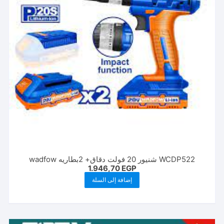
WCDP522 شنیور 20 فولت دقاق+ 2بطاريه wadfow
1.946,70
EGP
إضافة إلى السلة