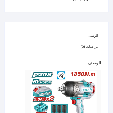
نيوتن
مع
بطاريتين
٥
امبير
الوصف
مراجعات (0)
الوصف