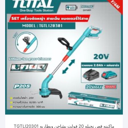
ماكينه قص نجيله 20 فولت بشاحن وبطاريه TGTLI20301