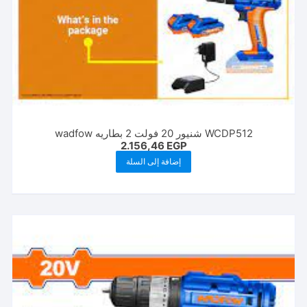
WCDP512 شنيور 20 فولت 2 بطاريه wadfow
2.156,46
EGP
إضافة إلى السلة