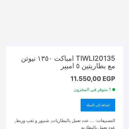
TIWLI20135 امباكت ١٣٥٠ نيوتن
مع بطاريتين ٥ امبير
11.550,00
EGP
1 متوفر في المخزون
إضافة إلى السلة
كمية
TIWLI20135
التصنيفات:
.... عدد تعمل بالبطاريات
,
شنيور و ثقب وربط
,
امباكت
عدد تعمل بالبطاريه
١٣٥٠