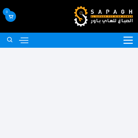
لتجاوز
لى
0
لمحتوى