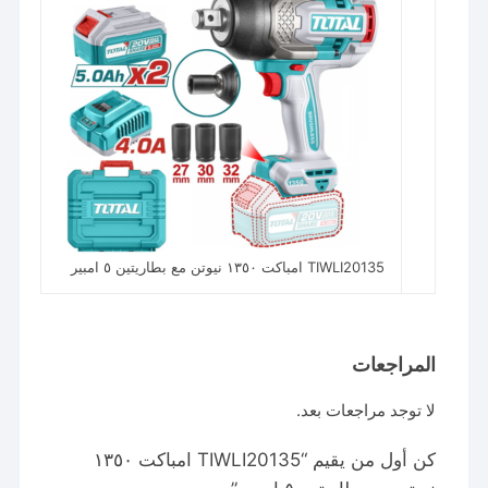
TIWLI20135 امباكت ١٣٥٠ نيوتن مع بطاريتين ٥ امبير
المراجعات
لا توجد مراجعات بعد.
كن أول من يقيم “TIWLI20135 امباكت ١٣٥٠