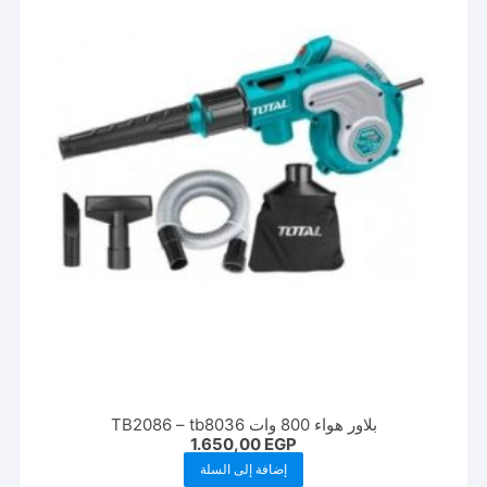
بلاور هواء 800 وات TB2086 – tb8036
1.650,00
EGP
إضافة إلى السلة