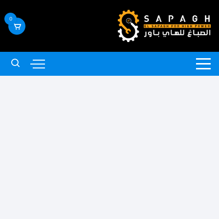
لتجاوز
لى
0
لمحتوى