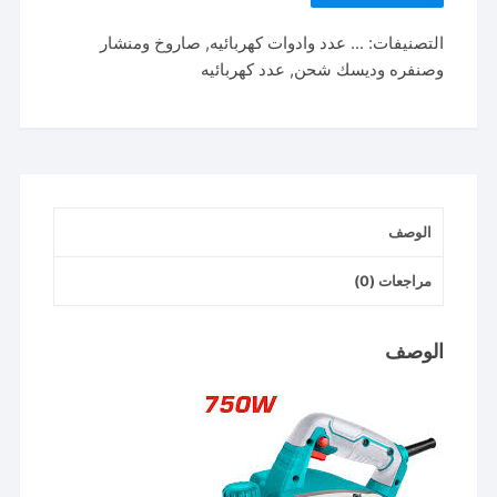
TL7508226
التصنيفات:
... عدد وادوات كهربائيه
,
صاروخ ومنشار
ELECTRIC
وصنفره وديسك شحن
,
عدد كهربائيه
PLANER
8
CM
750
WATT
فاره
الوصف
كهربا
مراجعات (0)
الوصف