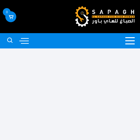
لتجاوز
لى
0
لمحتوى