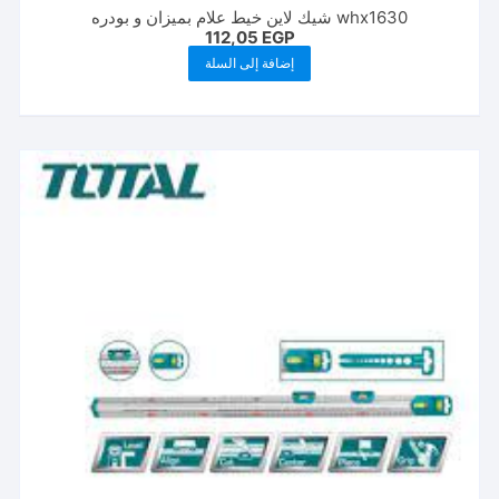
whx1630 شيك لاين خيط علام بميزان و بودره
112,05
EGP
إضافة إلى السلة