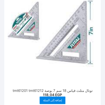
توتال مثلث قياس 18 سم 7 بوصة tmt61201 tmt61212
118,04
EGP
إضافة إلى السلة