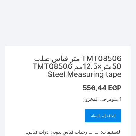
TMT08506 متر قياس صلب
50متر×12.5مم TMT08506
Steel Measuring tape
556,44
EGP
1 متوفر في المخزون
إضافة إلى السلة
كمية
TMT08506
التصنيفات:
..........وحدات قياس يدويه
,
ادوات قياس
,
متر