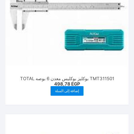
TMT311501 بوكليز بوكليس معدن 6 بوصه TOTAL
498,78
EGP
إضافة إلى السلة