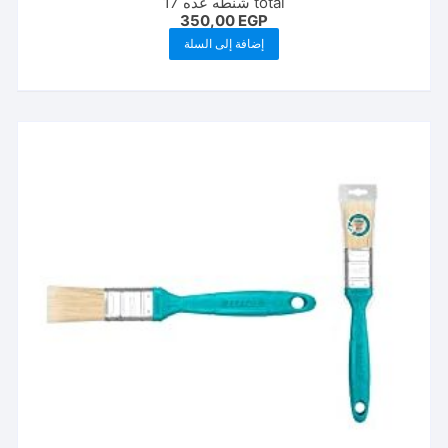
total شنطه عده 17
350,00
EGP
إضافة إلى السلة