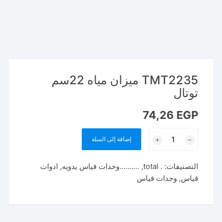
TMT2235 ميزان مياه 22سم
توتال
74,26
EGP
كمية
إضافة إلى السلة
TMT2235
ميزان
التصنيفات:
. total
,
..........وحدات قياس يدويه
,
ادوات
مياه
قياس
,
وحدات قياس
22سم
توتال