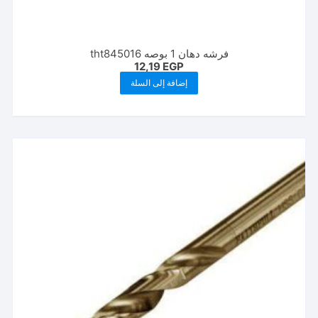
فرشه دهان 1 بوصه tht845016
12,19
EGP
إضافة إلى السلة