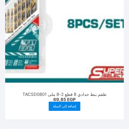
طقم بنط حدادي 8 قطع 2-8 ملى TACSD0801
69,85
EGP
إضافة إلى السلة