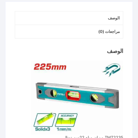
الوصف
مراجعات (0)
الوصف
TMT2235 ميزان مياه 22سم توتال