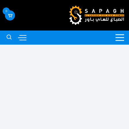
لتجاوز
لى
0
لمحتوى