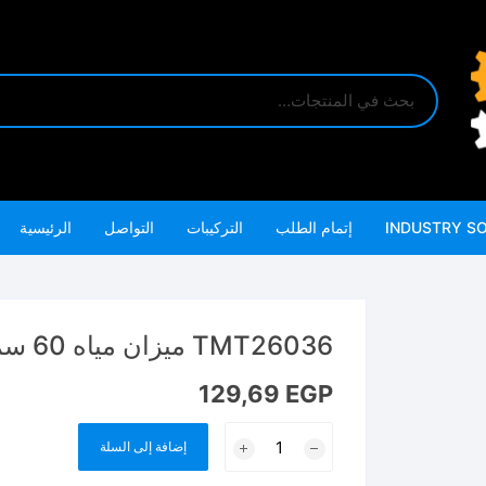
INDUSTRY S
إتمام الطلب
التركيبات
التواصل
الرئيسية
TMT26036 ميزان مياه 60 سم SPIRIT LEVEL
129,69
EGP
كمية
إضافة إلى السلة
TMT26036
ميزان