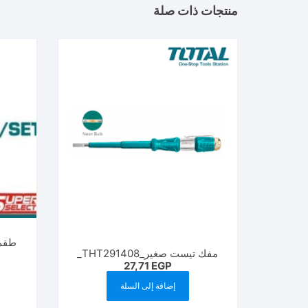
منتجات ذات صلة
مفك تيست صغير_THT291408_
27,71
EGP
إضافة إلى السلة