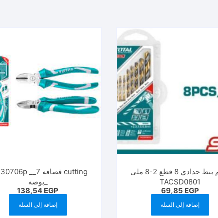
طقم بنط حدادي 8 قطع 2-8 ملى
cutting قصافه 706p __7
TACSD0801
_بوصه
138,54
EGP
69,85
EGP
إضافة إلى السلة
إضافة إلى السلة