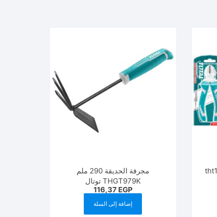
tht130
مجرفة الحديقة 290 ملم
THGT979K توتال
116,37
EGP
إضافة إلى السلة