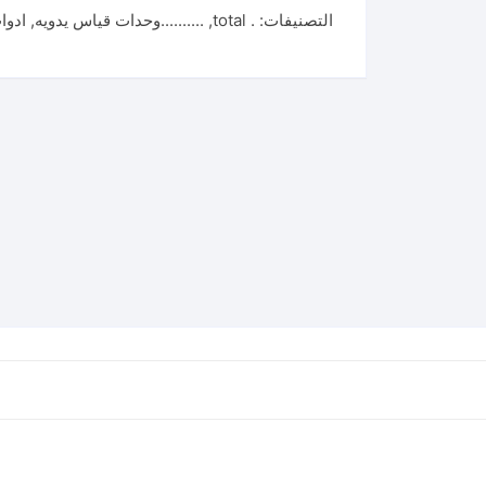
التصنيفات:
. total
,
..........وحدات قياس يدويه
,
ادوا
مياه
60
سم
SPIRIT
LEVEL