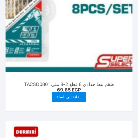
طقم بنط حدادي 8 قطع 2-8 ملى TACSD0801
69,85
EGP
إضافة إلى السلة