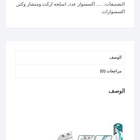
التصنيفات:
..... اكسسوار عدد
,
اسلحه اركت ومنشار وكتر
,
GROUT
اكسسوارات
REMOVER
HAND
SAW
(TACHS20021)
الوصف
مراجعات (0)
الوصف