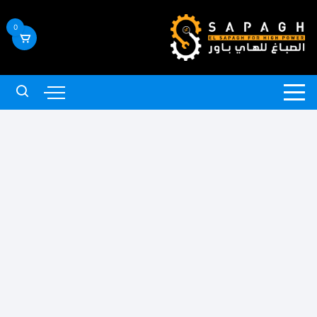
لتجاوز
لى
0
لمحتوى