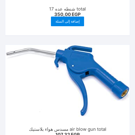
total شنطه عده 17
350,00
EGP
إضافة إلى السلة
air blow gun total مسدس هواء بلاستيك
107,32
EGP