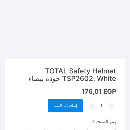
TOTAL Safety Helmet
TSP2602, White خوذه بيضاء
176,01
EGP
كمية
إضافة إلى السلة
TOTAL
Safety
رمز المنتج:
4
Helmet
TSP2602,