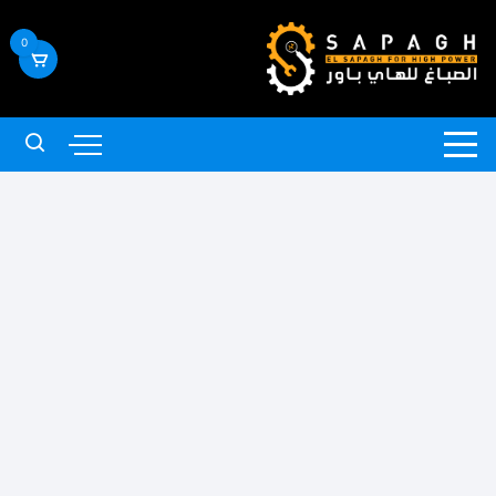
لتجاوز
لى
0
لمحتوى