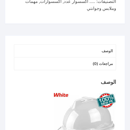
التصنيفات:
..... اكسسوار عدد
,
اكسسوارات
,
مهمات
White
وملابس وجوانتي
خوذه
بيضاء
الوصف
مراجعات (0)
الوصف