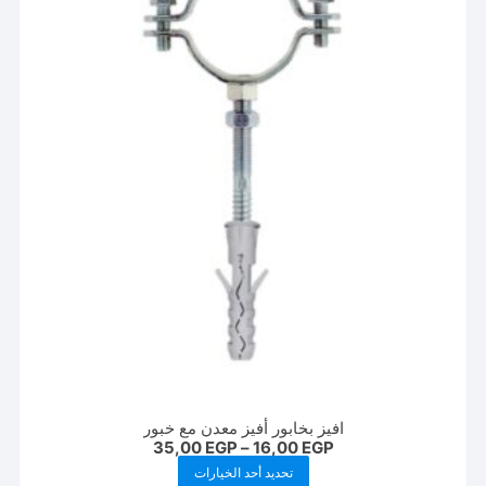
افيز بخابور أفيز معدن مع خبور
نطاق
35,00
EGP
–
16,00
EGP
السعر:
هناك
تحديد أحد الخيارات
من