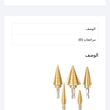
set
طقم
بنط
هرميه
الوصف
tacsd2051
مراجعات (0)
الوصف