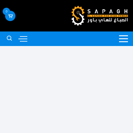
لتجاوز
لى
0
لمحتوى