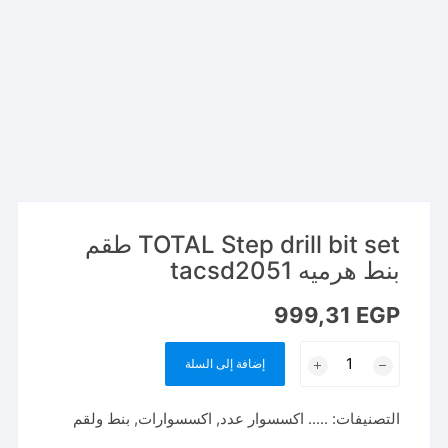
TOTAL Step drill bit set طقم
بنط هرميه tacsd2051
999,31
EGP
كمية
إضافة إلى السلة
TOTAL
Step
التصنيفات:
..... اكسسوار عدد
,
اكسسوارات
,
بنط ولقم
drill
bit